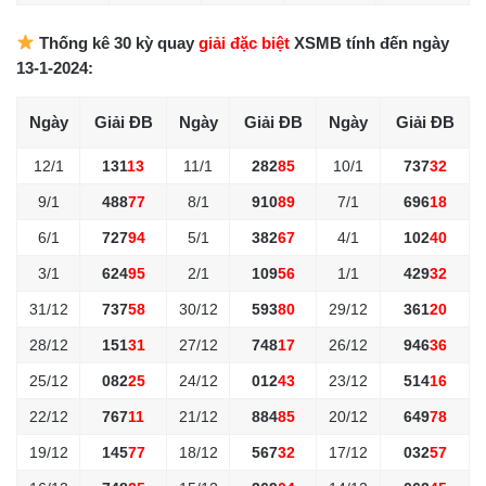
Thống kê 30 kỳ quay
giải đặc biệt
XSMB tính đến ngày
13-1-2024:
Ngày
Giải
ĐB
Ngày
Giải
ĐB
Ngày
Giải
ĐB
12/1
131
13
11/1
282
85
10/1
737
32
9/1
488
77
8/1
910
89
7/1
696
18
6/1
727
94
5/1
382
67
4/1
102
40
3/1
624
95
2/1
109
56
1/1
429
32
31/12
737
58
30/12
593
80
29/12
361
20
28/12
151
31
27/12
748
17
26/12
946
36
25/12
082
25
24/12
012
43
23/12
514
16
22/12
767
11
21/12
884
85
20/12
649
78
19/12
145
77
18/12
567
32
17/12
032
57