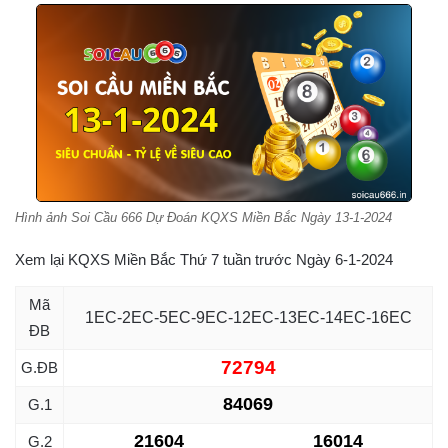
Hình ảnh Soi Cầu 666 Dự Đoán KQXS Miền Bắc Ngày 13-1-2024
Xem lại KQXS Miền Bắc Thứ 7 tuần trước Ngày 6-1-2024
Mã
1EC-2EC-5EC-9EC-12EC-13EC-14EC-16EC
ĐB
72794
G.ĐB
84069
G.1
21604
16014
G.2