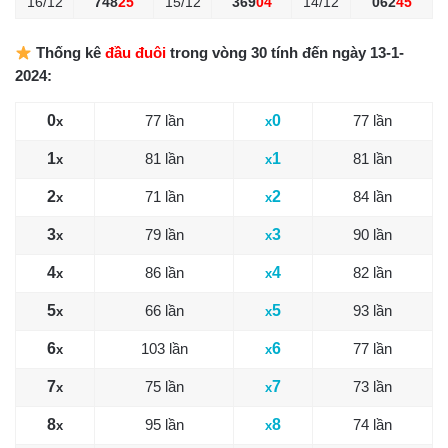
16/12
748
25
15/12
369
04
14/12
062
45
Thống kê
đầu đuôi
trong vòng 30 tính đến ngày 13-1-
2024:
0
77 lần
0
77 lần
x
x
1
81 lần
1
81 lần
x
x
2
71 lần
2
84 lần
x
x
3
79 lần
3
90 lần
x
x
4
86 lần
4
82 lần
x
x
5
66 lần
5
93 lần
x
x
6
103 lần
6
77 lần
x
x
7
75 lần
7
73 lần
x
x
8
95 lần
8
74 lần
x
x