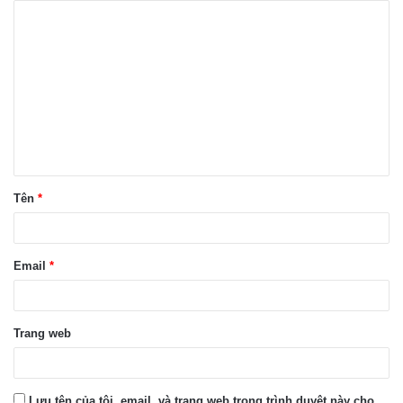
B
ì
n
h
l
u
ậ
Tên
*
n
*
Email
*
Trang web
Lưu tên của tôi, email, và trang web trong trình duyệt này cho