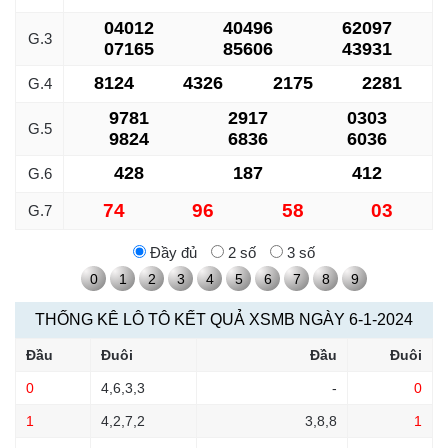
04012
40496
62097
G.3
07165
85606
43931
8124
4326
2175
2281
G.4
9781
2917
0303
G.5
9824
6836
6036
428
187
412
G.6
74
96
58
03
G.7
Đầy đủ
2 số
3 số
0
1
2
3
4
5
6
7
8
9
THỐNG KÊ LÔ TÔ KẾT QUẢ XSMB NGÀY 6-1-2024
Đầu
Đuôi
Đầu
Đuôi
0
4,6,3,3
-
0
1
4,2,7,2
3,8,8
1