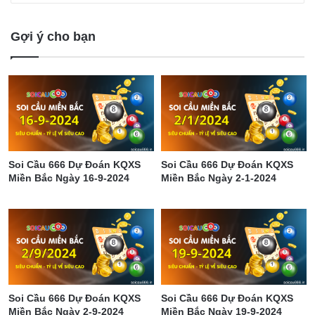
Gợi ý cho bạn
Soi Cầu 666 Dự Đoán KQXS
Soi Cầu 666 Dự Đoán KQXS
Miền Bắc Ngày 16-9-2024
Miền Bắc Ngày 2-1-2024
Soi Cầu 666 Dự Đoán KQXS
Soi Cầu 666 Dự Đoán KQXS
Miền Bắc Ngày 2-9-2024
Miền Bắc Ngày 19-9-2024