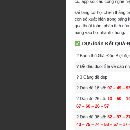
cụ, app soi cầu công nghệ hi
Để tăng cơ hội chiến thắng 
con số xuất hiện trong bảng 
qua thuật toán, phân tích củ
năng vào bờ nhanh chóng.
Dự đoán Kết Quả Đ
? Bạch thủ Giải Đặc Biệt đ
? Đề đầu đuôi tỉ lệ về cao nh
? 3 Càng đề đẹp:
? Dàn đề 16 số:
97 – 49 – 93
? Dàn đề 26 số:
13 – 50 – 14
67 – 60 – 26 – 57
? Dàn đề 36 số:
52 – 97 – 27
43 – 75 – 74 – 58 – 57 – 17 