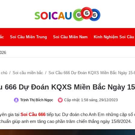
ắc
Soi Cầu Miền Trung
Soi Cầu Miền Nam
Kinh Nghiệm Soi Cầu
2026
 chủ
/
Soi cầu miền bắc
/
Soi Cầu 666 Dự Đoán KQXS Miền Bắc Ngày 15-
u 666 Dự Đoán KQXS Miền Bắc Ngày 15
Trịnh Thị Bích Ngọc
Cập nhật: 1:58 sáng, 29/12/2023
ên gia tại
Soi Cầu 666
tiếp tục Dự đoán cho Anh Em những cặp số 
 chuẩn giúp anh em tăng cao phần trăm chiến thắng ngày 15/8/2024.