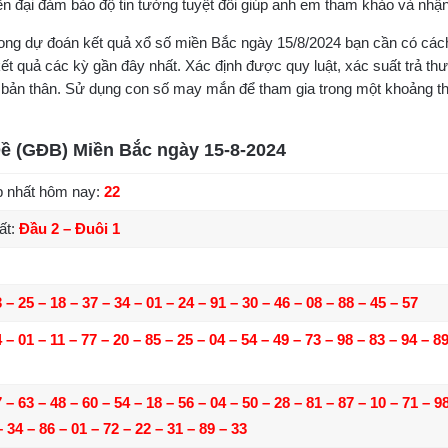
ện đại đảm bảo độ tin tưởng tuyệt đối giúp anh em tham khảo và nhận
trong dự đoán kết quả xổ số miền Bắc ngày 15/8/2024 bạn cần có các
kết quả các kỳ gần đây nhất. Xác định được quy luật, xác suất trả t
a bản thân. Sử dụng con số may mắn để tham gia trong một khoảng thờ
ề (GĐB) Miền Bắc ngày 15-8-2024
ẹp nhất hôm nay:
22
ất:
Đầu
2
– Đuôi
1
 – 25 – 18 – 37 – 34 – 01 – 24 – 91 – 30 – 46 – 08 – 88 – 45 – 57
 – 01 – 11 – 77 – 20 – 85 – 25 – 04 – 54 – 49 – 73 – 98 – 83 – 94 – 89
 – 63 – 48 – 60 – 54 – 18 – 56 – 04 – 50 – 28 – 81 – 87 – 10 – 71 – 9
– 34 – 86 – 01 – 72 – 22 – 31 – 89 – 33