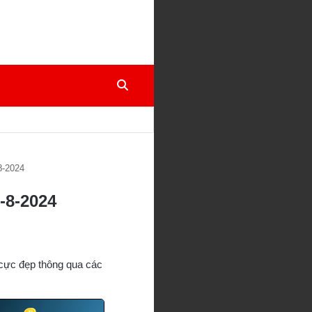
Thí
chủ
muốn
8-2024
-8-2024
tìm
gì?
cực đẹp thông qua các