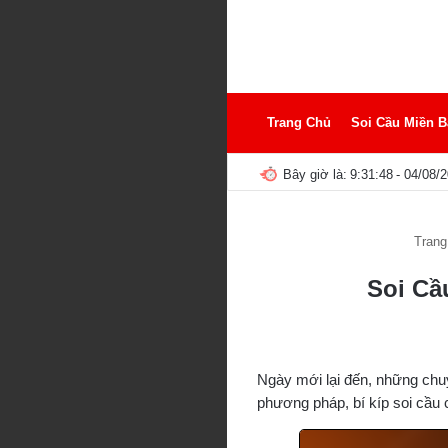
Trang Chủ
Soi Cầu Miền B
Bây giờ là:
9:31:49
- 04/08/
Trang
Soi Cầ
Ngày mới lại đến, những chuy
phương pháp, bí kíp soi cầu