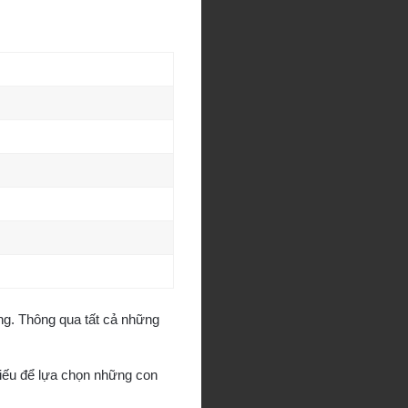
ờng. Thông qua tất cả những
iếu để lựa chọn những con