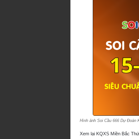
Hình ảnh Soi Cầu 666 Dự Đoán
Xem lại KQXS Miền Bắc Thứ 