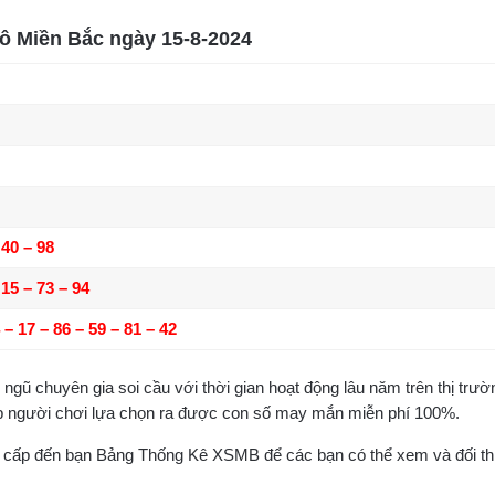
ô Miền Bắc ngày 15-8-2024
 40 – 98
 15 – 73 – 94
 – 17 – 86 – 59 – 81 – 42
ngũ chuyên gia soi cầu với thời gian hoạt động lâu năm trên thị trư
iúp người chơi lựa chọn ra được con số may mắn miễn phí 100%.
g cấp đến bạn Bảng Thống Kê XSMB để các bạn có thể xem và đối th