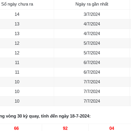
Số ngày chưa ra
Ngày ra gần nhất
14
3/7/2024
13
4/7/2024
13
4/7/2024
12
5/7/2024
12
5/7/2024
11
6/7/2024
11
6/7/2024
10
7/7/2024
10
7/7/2024
10
7/7/2024
ng vòng 30 kỳ quay, tính đến ngày 18-7-2024:
66
92
04