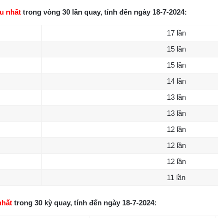
ều nhất
trong vòng 30 lần quay, tính đến ngày 18-7-2024:
17 lần
15 lần
15 lần
14 lần
13 lần
13 lần
12 lần
12 lần
12 lần
11 lần
nhất
trong 30 kỳ quay, tính đến ngày 18-7-2024: