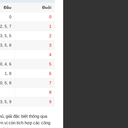
Đầu
Đuôi
0
0
 2, 5, 7
1
 3, 5, 5
2
 3, 5, 8
3
4
0, 4, 6
5
1, 8
6
0, 5, 8
7
8
 3, 5, 9
9
, giải đặc biệt thông qua
n vị còn tích hợp các công