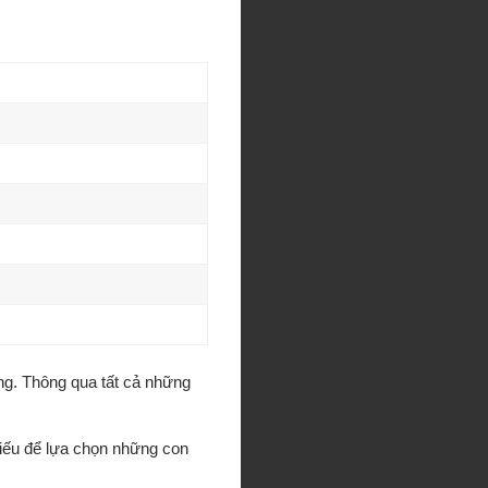
ờng. Thông qua tất cả những
iếu để lựa chọn những con