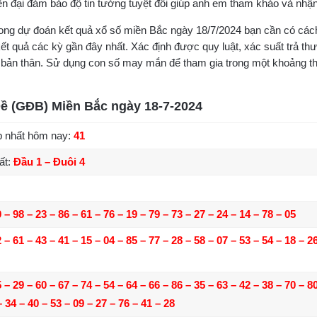
ện đại đảm bảo độ tin tưởng tuyệt đối giúp anh em tham khảo và nhận
trong dự đoán kết quả xổ số miền Bắc ngày 18/7/2024 bạn cần có các
kết quả các kỳ gần đây nhất. Xác định được quy luật, xác suất trả t
a bản thân. Sử dụng con số may mắn để tham gia trong một khoảng thờ
ề (GĐB) Miền Bắc ngày 18-7-2024
ẹp nhất hôm nay:
41
ất:
Đầu
1
– Đuôi
4
 – 98 – 23 – 86 – 61 – 76 – 19 – 79 – 73 – 27 – 24 – 14 – 78 – 05
 – 61 – 43 – 41 – 15 – 04 – 85 – 77 – 28 – 58 – 07 – 53 – 54 – 18 – 2
 – 29 – 60 – 67 – 74 – 54 – 64 – 66 – 86 – 35 – 63 – 42 – 38 – 70 – 8
– 34 – 40 – 53 – 09 – 27 – 76 – 41 – 28