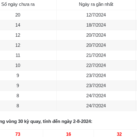
Số ngày chưa ra
Ngày ra gần nhất
20
12/7/2024
14
18/7/2024
12
20/7/2024
12
20/7/2024
11
21/7/2024
10
22/7/2024
9
23/7/2024
9
23/7/2024
8
24/7/2024
8
24/7/2024
ng vòng 30 kỳ quay, tính đến ngày 2-8-2024:
73
16
32