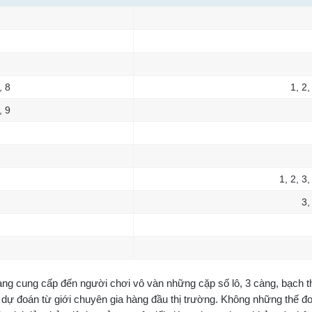
, 8
1, 2,
, 9
1, 2, 3,
3,
ng cung cấp đến người chơi vô vàn những cặp số lô, 3 càng, bạch thủ
dự đoán từ giới chuyên gia hàng đầu thị trường. Không những thế đơ