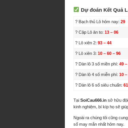
Dự đoán Kết Quả Lô
? Bạch thủ Lô hôm nay:
29
? Cặp Lô ăn to:
13 – 06
? Lô xiên 2:
93 – 44
? Lô xiên 3:
10 – 60 – 96
? Dàn lô 3 số miền phí:
49 –
? Dàn lô 4 số miễn phí:
10 –
? Dàn lô 6 số siêu chuẩn:
61
Tại
SoiCau666.in
sở hữu đội 
kinh nghiệm, bí kíp họ sẽ g
Ngoài ra chúng tôi cũng cun
số may mắn nhất hôm nay.