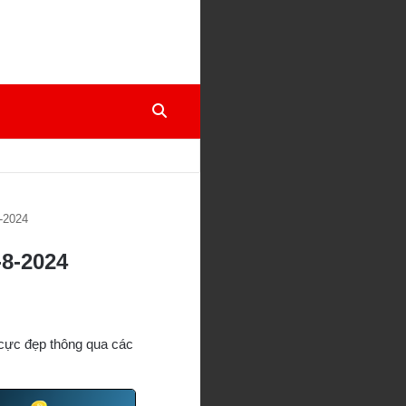
Thí
chủ
muốn
-2024
8-2024
tìm
gì?
cực đẹp thông qua các