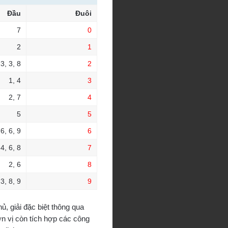
Đầu
Đuôi
7
0
2
1
 3, 3, 8
2
1, 4
3
2, 7
4
5
5
 6, 6, 9
6
 4, 6, 8
7
2, 6
8
3, 8, 9
9
, giải đặc biệt thông qua
n vị còn tích hợp các công