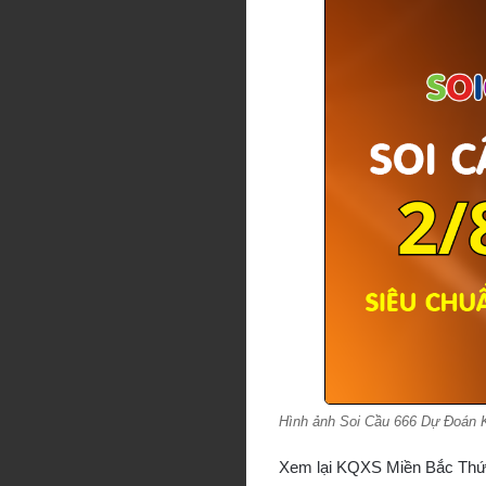
Hình ảnh Soi Cầu 666 Dự Đoán
Xem lại KQXS Miền Bắc Thứ 