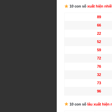
10 con số
xuất hiện nhi
89
66
22
52
59
72
76
32
73
96
10 con số
lâu xuất hiện 