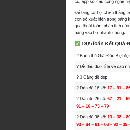
cụ, app soi cầu công nghệ hi
Để tăng cơ hội chiến thắng 
con số xuất hiện trong bảng 
qua thuật toán, phân tích củ
năng vào bờ nhanh chóng.
Dự đoán Kết Quả Đ
? Bạch thủ Giải Đặc Biệt đ
? Đề đầu đuôi tỉ lệ về cao nh
? 3 Càng đề đẹp:
? Dàn đề 16 số:
17 – 91 – 86
? Dàn đề 26 số:
67 – 21 – 59
91 – 16 – 73 – 79
? Dàn đề 36 số:
13 – 38 – 80
93 – 64 – 61 – 06 – 92 – 39 