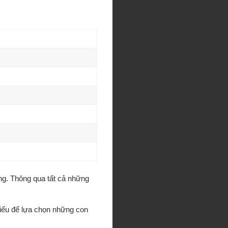
ờng. Thông qua tất cả những
iếu để lựa chọn những con