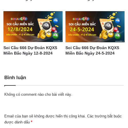
Soi Cầu 666 Dự Đoán KQXS
Soi Cầu 666 Dự Đoán KQXS
Miền Bắc Ngày 12-8-2024
Miền Bắc Ngày 24-5-2024
Bình luận
Không có comment nào cho bài viết này.
Email của bạn sẽ không được hiển thị công khai.
Các trường bắt buộc
được đánh dấu
*