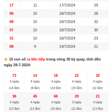
17
11
17/7/2024
29
95
10
18/7/2024
28
69
10
18/7/2024
32
57
10
18/7/2024
30
31
10
18/7/2024
23
88
9
19/7/2024
21
10 con số
ra liên tiếp
trong vòng 30 kỳ quay, tính đến
ngày 29-7-2024:
73
14
16
22
32
5 ngày
4 ngày
4 ngày
4 ngày
4 ngày
(14 lần)
(9 lần)
(14 lần)
(15 lần)
(11 lần)
36
45
66
20
21
4 ngày
4 ngày
4 ngày
3 ngày
3 ngày
(13 lần)
(12 lần)
(15 lần)
(11 lần)
(13 lần)