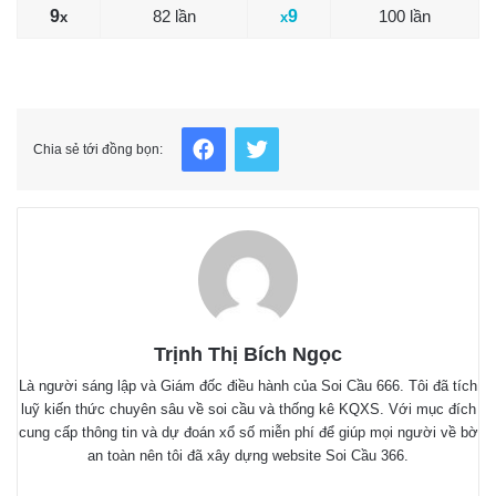
9
82 lần
9
100 lần
x
x
Facebook
Twitter
Chia sẻ tới đồng bọn:
Trịnh Thị Bích Ngọc
Là người sáng lập và Giám đốc điều hành của Soi Cầu 666. Tôi đã tích
luỹ kiến thức chuyên sâu về soi cầu và thống kê KQXS. Với mục đích
cung cấp thông tin và dự đoán xổ số miễn phí để giúp mọi người về bờ
an toàn nên tôi đã xây dựng website Soi Cầu 366.