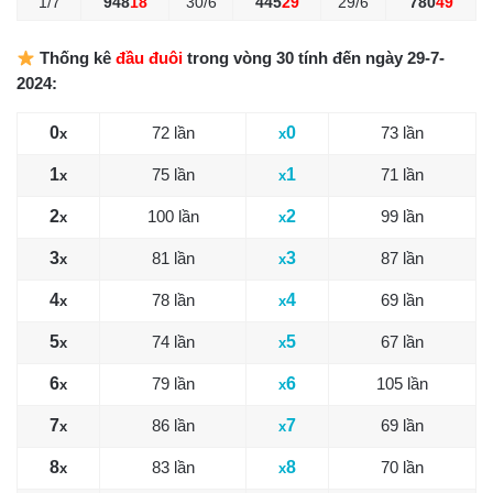
1/7
948
18
30/6
445
29
29/6
780
49
Thống kê
đầu đuôi
trong vòng 30 tính đến ngày 29-7-
2024:
0
72 lần
0
73 lần
x
x
1
75 lần
1
71 lần
x
x
2
100 lần
2
99 lần
x
x
3
81 lần
3
87 lần
x
x
4
78 lần
4
69 lần
x
x
5
74 lần
5
67 lần
x
x
6
79 lần
6
105 lần
x
x
7
86 lần
7
69 lần
x
x
8
83 lần
8
70 lần
x
x