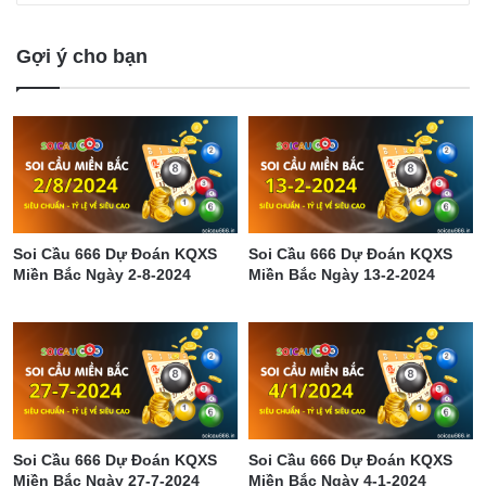
Gợi ý cho bạn
Soi Cầu 666 Dự Đoán KQXS
Soi Cầu 666 Dự Đoán KQXS
Miền Bắc Ngày 2-8-2024
Miền Bắc Ngày 13-2-2024
Soi Cầu 666 Dự Đoán KQXS
Soi Cầu 666 Dự Đoán KQXS
Miền Bắc Ngày 27-7-2024
Miền Bắc Ngày 4-1-2024