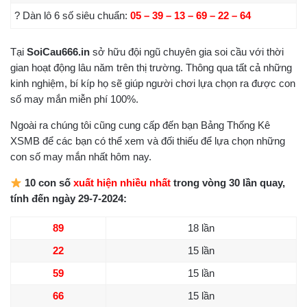
? Dàn lô 6 số siêu chuẩn:
05 – 39 – 13 – 69 – 22 – 64
Tại
SoiCau666.in
sở hữu đội ngũ chuyên gia soi cầu với thời
gian hoạt động lâu năm trên thị trường. Thông qua tất cả những
kinh nghiệm, bí kíp họ sẽ giúp người chơi lựa chọn ra được con
số may mắn miễn phí 100%.
Ngoài ra chúng tôi cũng cung cấp đến bạn Bảng Thống Kê
XSMB để các bạn có thể xem và đối thiếu để lựa chọn những
con số may mắn nhất hôm nay.
10 con số
xuất hiện nhiều nhất
trong vòng 30 lần quay,
tính đến ngày 29-7-2024:
89
18 lần
22
15 lần
59
15 lần
66
15 lần