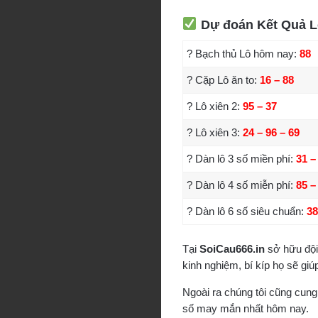
Dự đoán Kết Quả Lô
? Bạch thủ Lô hôm nay:
88
? Cặp Lô ăn to:
16 – 88
? Lô xiên 2:
95 – 37
? Lô xiên 3:
24 – 96 – 69
? Dàn lô 3 số miền phí:
31 –
? Dàn lô 4 số miễn phí:
85 –
? Dàn lô 6 số siêu chuẩn:
38
Tại
SoiCau666.in
sở hữu đội 
kinh nghiệm, bí kíp họ sẽ g
Ngoài ra chúng tôi cũng cun
số may mắn nhất hôm nay.