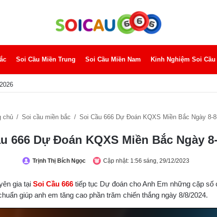
ắc
Soi Cầu Miền Trung
Soi Cầu Miền Nam
Kinh Nghiệm Soi Cầu
/2026
g chủ
/
Soi cầu miền bắc
/
Soi Cầu 666 Dự Đoán KQXS Miền Bắc Ngày 8-8
ầu 666 Dự Đoán KQXS Miền Bắc Ngày 8-
Trịnh Thị Bích Ngọc
Cập nhật: 1:56 sáng, 29/12/2023
ên gia tại
Soi Cầu 666
tiếp tục Dự đoán cho Anh Em những cặp số 
chuẩn giúp anh em tăng cao phần trăm chiến thắng ngày 8/8/2024.