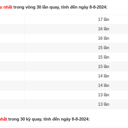
ều nhất
trong vòng 30 lần quay, tính đến ngày 8-8-2024:
17 lần
16 lần
16 lần
15 lần
15 lần
15 lần
14 lần
14 lần
13 lần
13 lần
nhất
trong 30 kỳ quay, tính đến ngày 8-8-2024: