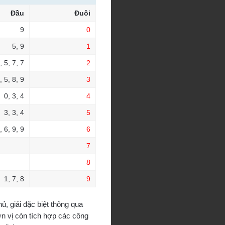
Đầu
Đuôi
9
0
5, 9
1
, 5, 7, 7
2
, 5, 8, 9
3
0, 3, 4
4
3, 3, 4
5
, 6, 9, 9
6
7
8
1, 7, 8
9
, giải đặc biệt thông qua
n vị còn tích hợp các công