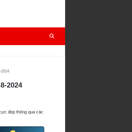
Thí
chủ
muốn
-2024
8-2024
tìm
gì?
cực đẹp thông qua các