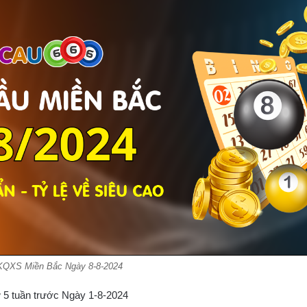
 KQXS Miền Bắc Ngày 8-8-2024
5 tuần trước Ngày 1-8-2024