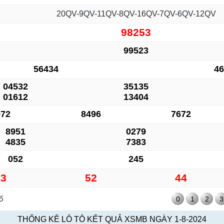
20QV-9QV-11QV-8QV-16QV-7QV-6QV-12QV
98253
99523
56434
46
04532
35135
01612
13404
972
8496
7672
8951
0279
4835
7383
052
245
93
52
44
ố
0
1
2
3
THỐNG KÊ LÔ TÔ KẾT QUẢ XSMB NGÀY 1-8-2024