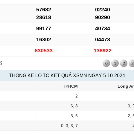
57682
02240
28618
90290
99177
40734
16302
04473
830533
138922
ố
0
1
2
3
THỐNG KÊ LÔ TÔ KẾT QUẢ XSMN NGÀY 5-10-2024
TPHCM
Long A
2
6, 8
0, 
3, 6
2, 
0, 3, 3, 7