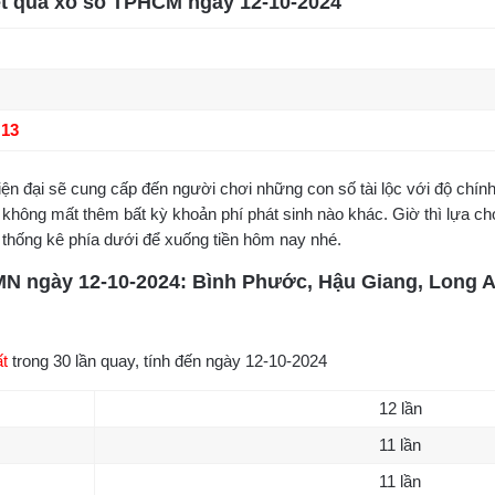
t quả xổ số TPHCM ngày 12-10-2024
 13
ện đại sẽ cung cấp đến người chơi những con số tài lộc với độ chính 
 không mất thêm bất kỳ khoản phí phát sinh nào khác. Giờ thì lựa 
g thống kê phía dưới để xuống tiền hôm nay nhé.
MN ngày 12-10-2024: Bình Phước, Hậu Giang, Long 
ất
trong 30 lần quay, tính đến ngày 12-10-2024
12 lần
11 lần
11 lần