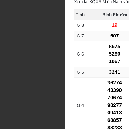
Xem lại KQXS Miền Nam vào
Tỉnh
Bình Phước
19
G.8
607
G.7
8675
5280
G.6
1067
3241
G.5
36274
43390
70674
98277
G.4
09413
68857
83233