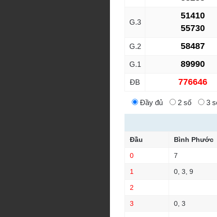
51410
G.3
55730
58487
G.2
89990
G.1
776646
ĐB
Đầy đủ
2 số
3 s
Đầu
Bình Phước
0
7
1
0, 3, 9
2
3
0, 3