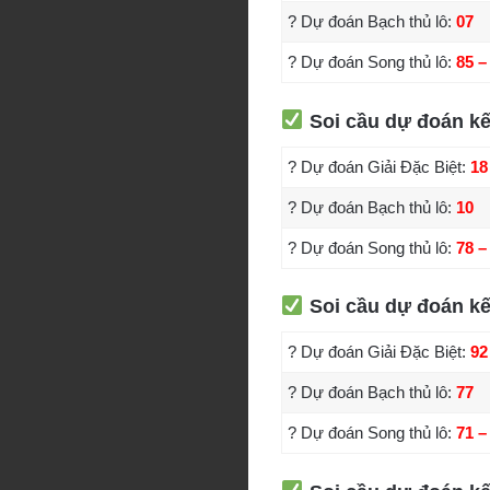
? Dự đoán Bạch thủ lô:
07
? Dự đoán Song thủ lô:
85 –
Soi cầu dự đoán kế
? Dự đoán Giải Đặc Biệt:
18
? Dự đoán Bạch thủ lô:
10
? Dự đoán Song thủ lô:
78 –
Soi cầu dự đoán kế
? Dự đoán Giải Đặc Biệt:
92
? Dự đoán Bạch thủ lô:
77
? Dự đoán Song thủ lô:
71 –