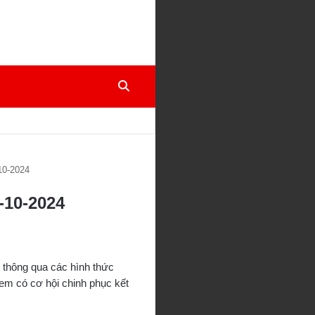
Thí
chủ
muốn
10-2024
-10-2024
tìm
gì?
 thông qua các hình thức
em có cơ hội chinh phục kết