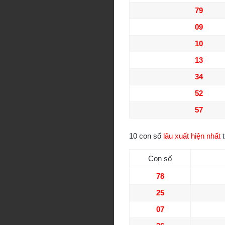
79
09
10
13
34
52
57
10 con số
lâu xuất hiện nhất
t
Con số
78
25
07