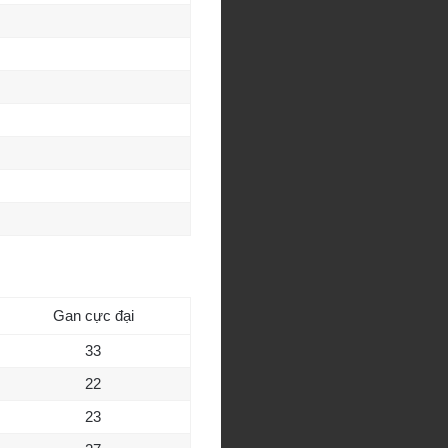
Gan cực đại
33
22
23