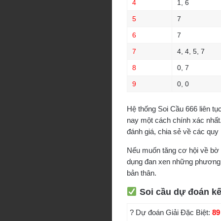
4
1, 6
5
7
6
7
7
4, 4, 5, 7
8
0, 7
9
0, 0
Hệ thống Soi Cầu 666 liên tụ
nay một cách chính xác nhất.
đánh giá, chia sẻ về các quy 
Nếu muốn tăng cơ hội về bờ th
dụng đan xen những phương p
bản thân.
Soi cầu dự đoán kế
? Dự đoán Giải Đặc Biệt:
89