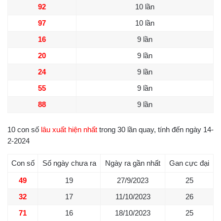
92
10 lần
97
10 lần
16
9 lần
20
9 lần
24
9 lần
55
9 lần
88
9 lần
10 con số
lâu xuất hiện nhất
trong 30 lần quay, tính đến ngày 14-
2-2024
Con số
Số ngày chưa ra
Ngày ra gần nhất
Gan cực đại
49
19
27/9/2023
25
32
17
11/10/2023
26
71
16
18/10/2023
25