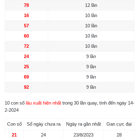
78
12 lần
16
10 lần
57
10 lần
60
10 lần
72
10 lần
24
9 lần
25
9 lần
69
9 lần
92
9 lần
10 con số
lâu xuất hiện nhất
trong 30 lần quay, tính đến ngày 14-
2-2024
Con số
Số ngày chưa ra
Ngày ra gần nhất
Gan cực đại
21
24
23/8/2023
28