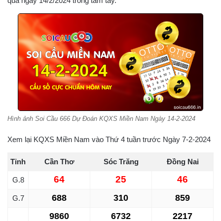
quả ngày 14/2/2024 trong tầm tay.
Hình ảnh Soi Cầu 666 Dự Đoán KQXS Miền Nam Ngày 14-2-2024
Xem lại KQXS Miền Nam vào Thứ 4 tuần trước Ngày 7-2-2024
Tỉnh
Cần Thơ
Sóc Trăng
Đồng Nai
64
25
46
G.8
688
310
859
G.7
9860
6732
2217