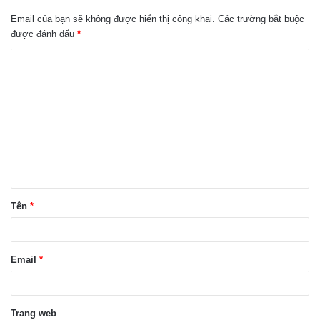
Email của bạn sẽ không được hiển thị công khai.
Các trường bắt buộc
được đánh dấu
*
B
ì
n
h
l
u
ậ
Tên
*
n
*
Email
*
Trang web