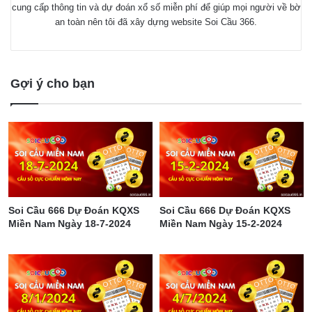
cung cấp thông tin và dự đoán xổ số miễn phí để giúp mọi người về bờ
an toàn nên tôi đã xây dựng website Soi Cầu 366.
Gợi ý cho bạn
Soi Cầu 666 Dự Đoán KQXS
Soi Cầu 666 Dự Đoán KQXS
Miền Nam Ngày 18-7-2024
Miền Nam Ngày 15-2-2024