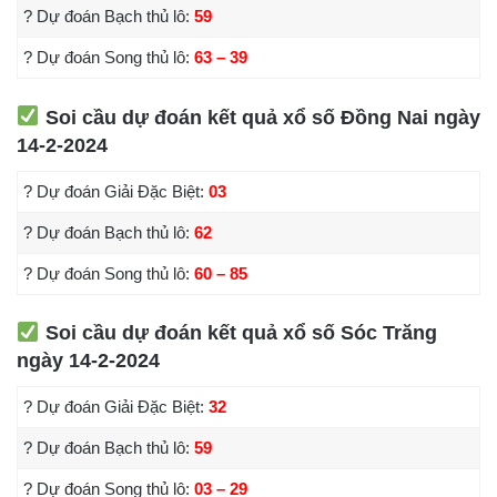
? Dự đoán Bạch thủ lô:
59
? Dự đoán Song thủ lô:
63 – 39
Soi cầu dự đoán kết quả xổ số Đồng Nai ngày
14-2-2024
? Dự đoán Giải Đặc Biệt:
03
? Dự đoán Bạch thủ lô:
62
? Dự đoán Song thủ lô:
60 – 85
Soi cầu dự đoán kết quả xổ số Sóc Trăng
ngày 14-2-2024
? Dự đoán Giải Đặc Biệt:
32
? Dự đoán Bạch thủ lô:
59
? Dự đoán Song thủ lô:
03 – 29