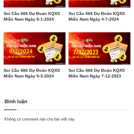
Soi Cầu 666 Dự Đoán KQXS
Soi Cầu 666 Dự Đoán KQXS
Miền Nam Ngày 8-1-2024
Miền Nam Ngày 4-7-2024
Soi Cầu 666 Dự Đoán KQXS
Soi Cầu 666 Dự Đoán KQXS
Miền Nam Ngày 9-3-2024
Miền Nam Ngày 7-12-2023
Bình luận
Không có comment nào cho bài viết này.