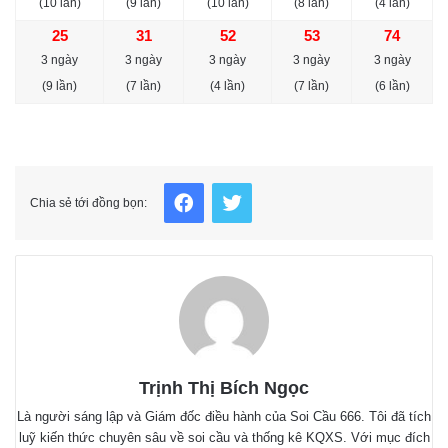
(10 lần)
(9 lần)
(10 lần)
(8 lần)
(4 lần)
25
31
52
53
74
3 ngày
3 ngày
3 ngày
3 ngày
3 ngày
(9 lần)
(7 lần)
(4 lần)
(7 lần)
(6 lần)
Facebook
Twitter
Chia sẻ tới đồng bọn:
Trịnh Thị Bích Ngọc
Là người sáng lập và Giám đốc điều hành của Soi Cầu 666. Tôi đã tích
luỹ kiến thức chuyên sâu về soi cầu và thống kê KQXS. Với mục đích