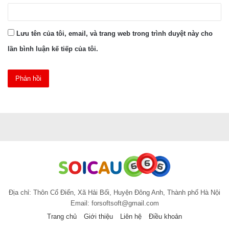
Lưu tên của tôi, email, và trang web trong trình duyệt này cho
lần bình luận kế tiếp của tôi.
Địa chỉ: Thôn Cổ Điển, Xã Hải Bối, Huyện Đông Anh, Thành phố Hà Nội
Email:
forsoftsoft@gmail.com
Trang chủ
Giới thiệu
Liên hệ
Điều khoản