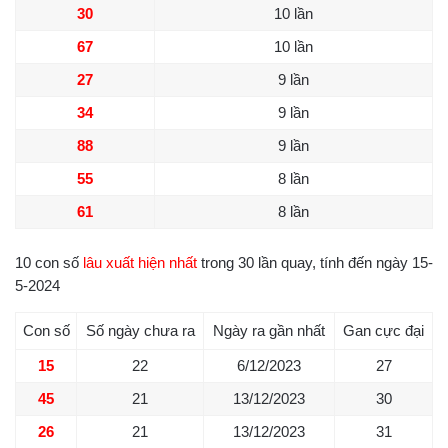
30
10 lần
67
10 lần
27
9 lần
34
9 lần
88
9 lần
55
8 lần
61
8 lần
10 con số
lâu xuất hiện nhất
trong 30 lần quay, tính đến ngày 15-
5-2024
Con số
Số ngày chưa ra
Ngày ra gần nhất
Gan cực đại
15
22
6/12/2023
27
45
21
13/12/2023
30
26
21
13/12/2023
31