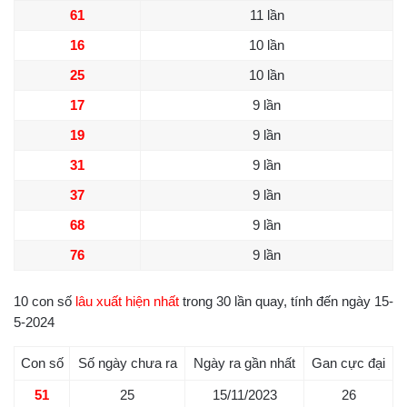
61
11 lần
16
10 lần
25
10 lần
17
9 lần
19
9 lần
31
9 lần
37
9 lần
68
9 lần
76
9 lần
10 con số
lâu xuất hiện nhất
trong 30 lần quay, tính đến ngày 15-
5-2024
Con số
Số ngày chưa ra
Ngày ra gần nhất
Gan cực đại
51
25
15/11/2023
26