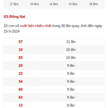
(7 lần)
(9 lần)
(4 lần)
(4 lần)
(9 lần)
XS Đồng Nai
10 con số
xuất hiện nhiều nhất
trong 30 lần quay, tính đến ngày
15-5-2024
57
11 lần
10
10 lần
83
10 lần
20
9 lần
23
9 lần
54
9 lần
60
9 lần
63
9 lần
13
8 lần