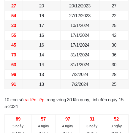
27
20
20/12/2023
27
54
19
27/12/2023
22
23
17
10/1/2024
25
55
16
17/1/2024
42
45
16
17/1/2024
30
73
14
31/1/2024
36
63
14
31/1/2024
30
96
13
7/2/2024
28
91
13
7/2/2024
25
10 con số
ra liên tiếp
trong vòng 30 lần quay, tính đến ngày 15-
5-2024
89
57
97
31
52
5 ngày
4 ngày
4 ngày
3 ngày
3 ngày