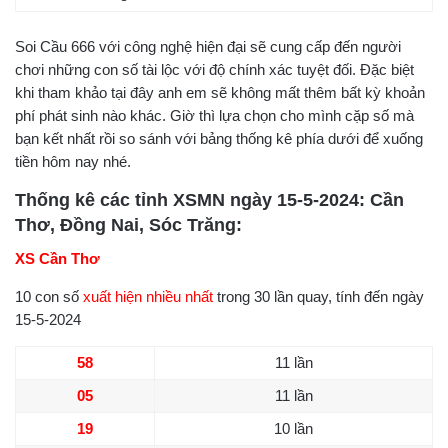
Soi Cầu 666 với công nghệ hiện đại sẽ cung cấp đến người
chơi những con số tài lộc với độ chính xác tuyệt đối. Đặc biệt
khi tham khảo tại đây anh em sẽ không mất thêm bất kỳ khoản
phí phát sinh nào khác. Giờ thì lựa chọn cho mình cặp số mà
bạn kết nhất rồi so sánh với bảng thống kê phía dưới để xuống
tiền hôm nay nhé.
Thống kê các tỉnh XSMN ngày 15-5-2024: Cần
Thơ, Đồng Nai, Sóc Trăng:
XS Cần Thơ
10 con số
xuất hiện nhiều nhất
trong 30 lần quay, tính đến ngày
15-5-2024
58
11 lần
05
11 lần
19
10 lần