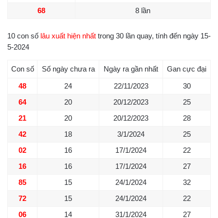
68
8 lần
10 con số
lâu xuất hiện nhất
trong 30 lần quay, tính đến ngày 15-
5-2024
Con số
Số ngày chưa ra
Ngày ra gần nhất
Gan cực đại
48
24
22/11/2023
30
64
20
20/12/2023
25
21
20
20/12/2023
28
42
18
3/1/2024
25
02
16
17/1/2024
22
16
16
17/1/2024
27
85
15
24/1/2024
32
72
15
24/1/2024
22
06
14
31/1/2024
27