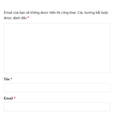
Email của bạn sẽ không được hiển thị công khai.
Các trường bắt buộc
được đánh dấu
*
B
ì
n
h
l
u
ậ
Tên
*
n
*
Email
*