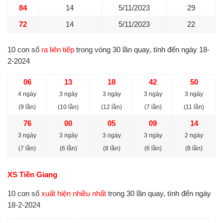
84
14
5/11/2023
29
72
14
5/11/2023
22
10 con số
ra liên tiếp
trong vòng 30 lần quay, tính đến ngày 18-
2-2024
06
13
18
42
50
4 ngày
3 ngày
3 ngày
3 ngày
3 ngày
(9 lần)
(10 lần)
(12 lần)
(7 lần)
(11 lần)
76
00
05
09
14
3 ngày
3 ngày
3 ngày
3 ngày
2 ngày
(7 lần)
(6 lần)
(8 lần)
(6 lần)
(8 lần)
XS Tiền Giang
10 con số
xuất hiện nhiều nhất
trong 30 lần quay, tính đến ngày
18-2-2024