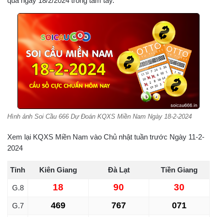
quả ngày 18/2/2024 trong tầm tay.
Hình ảnh Soi Cầu 666 Dự Đoán KQXS Miền Nam Ngày 18-2-2024
Xem lại KQXS Miền Nam vào Chủ nhật tuần trước Ngày 11-2-
2024
Tỉnh
Kiên Giang
Đà Lạt
Tiền Giang
18
90
30
G.8
469
767
071
G.7