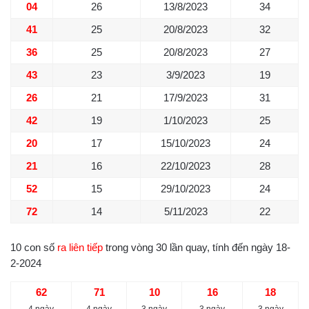
04
26
13/8/2023
34
41
25
20/8/2023
32
36
25
20/8/2023
27
43
23
3/9/2023
19
26
21
17/9/2023
31
42
19
1/10/2023
25
20
17
15/10/2023
24
21
16
22/10/2023
28
52
15
29/10/2023
24
72
14
5/11/2023
22
10 con số
ra liên tiếp
trong vòng 30 lần quay, tính đến ngày 18-
2-2024
62
71
10
16
18
4 ngày
4 ngày
3 ngày
3 ngày
3 ngày