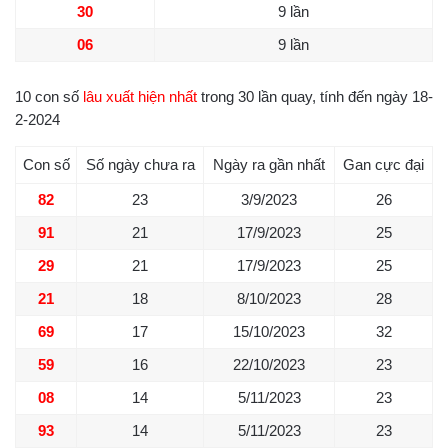
30
9 lần
06
9 lần
10 con số
lâu xuất hiện nhất
trong 30 lần quay, tính đến ngày 18-
2-2024
Con số
Số ngày chưa ra
Ngày ra gần nhất
Gan cực đại
82
23
3/9/2023
26
91
21
17/9/2023
25
29
21
17/9/2023
25
21
18
8/10/2023
28
69
17
15/10/2023
32
59
16
22/10/2023
23
08
14
5/11/2023
23
93
14
5/11/2023
23