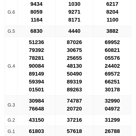
9434
1030
6217
8059
9271
8204
G.6
1164
8171
1100
6830
4440
3882
G.5
51236
87026
69952
79392
30675
60821
78281
25655
05576
90084
48130
24402
G.4
89149
50490
69572
59394
89319
66251
01501
89263
30178
30984
74787
32990
G.3
76648
20720
04972
43150
37216
31299
G.2
61803
57618
26788
G.1