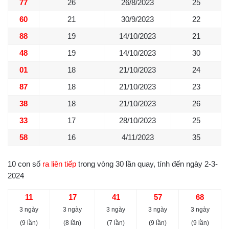
77
26
26/8/2023
25
60
21
30/9/2023
22
88
19
14/10/2023
21
48
19
14/10/2023
30
01
18
21/10/2023
24
87
18
21/10/2023
23
38
18
21/10/2023
26
33
17
28/10/2023
25
58
16
4/11/2023
35
10 con số
ra liên tiếp
trong vòng 30 lần quay, tính đến ngày 2-3-
2024
11
17
41
57
68
3 ngày
3 ngày
3 ngày
3 ngày
3 ngày
(9 lần)
(8 lần)
(7 lần)
(9 lần)
(9 lần)