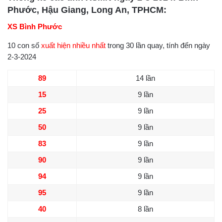
Phước, Hậu Giang, Long An, TPHCM:
XS Bình Phước
10 con số
xuất hiện nhiều nhất
trong 30 lần quay, tính đến ngày
2-3-2024
89
14 lần
15
9 lần
25
9 lần
50
9 lần
83
9 lần
90
9 lần
94
9 lần
95
9 lần
40
8 lần