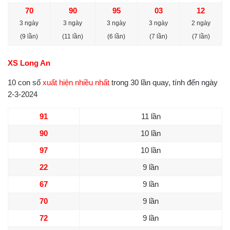
70
90
95
03
12
3 ngày
3 ngày
3 ngày
3 ngày
2 ngày
(9 lần)
(11 lần)
(6 lần)
(7 lần)
(7 lần)
XS Long An
10 con số
xuất hiện nhiều nhất
trong 30 lần quay, tính đến ngày
2-3-2024
91
11 lần
90
10 lần
97
10 lần
22
9 lần
67
9 lần
70
9 lần
72
9 lần