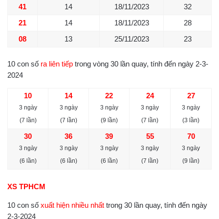
41
14
18/11/2023
32
21
14
18/11/2023
28
08
13
25/11/2023
23
10 con số
ra liên tiếp
trong vòng 30 lần quay, tính đến ngày 2-3-
2024
10
14
22
24
27
3 ngày
3 ngày
3 ngày
3 ngày
3 ngày
(7 lần)
(7 lần)
(9 lần)
(7 lần)
(3 lần)
30
36
39
55
70
3 ngày
3 ngày
3 ngày
3 ngày
3 ngày
(6 lần)
(6 lần)
(6 lần)
(7 lần)
(9 lần)
XS TPHCM
10 con số
xuất hiện nhiều nhất
trong 30 lần quay, tính đến ngày
2-3-2024