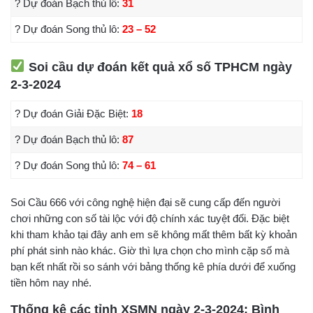
? Dự đoán Bạch thủ lô:
31
? Dự đoán Song thủ lô:
23 – 52
Soi cầu dự đoán kết quả xổ số TPHCM ngày
2-3-2024
? Dự đoán Giải Đặc Biệt:
18
? Dự đoán Bạch thủ lô:
87
? Dự đoán Song thủ lô:
74 – 61
Soi Cầu 666 với công nghệ hiện đại sẽ cung cấp đến người
chơi những con số tài lộc với độ chính xác tuyệt đối. Đặc biệt
khi tham khảo tại đây anh em sẽ không mất thêm bất kỳ khoản
phí phát sinh nào khác. Giờ thì lựa chọn cho mình cặp số mà
bạn kết nhất rồi so sánh với bảng thống kê phía dưới để xuống
tiền hôm nay nhé.
Thống kê các tỉnh XSMN ngày 2-3-2024: Bình