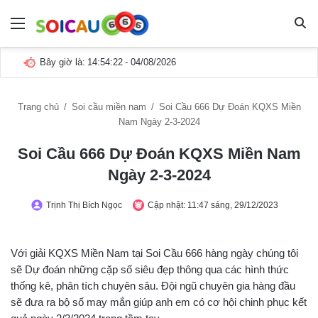
Menu
Th
ch
Bây giờ là:
14:54:23
- 04/08/2026
m
tì
Trang chủ
/
Soi cầu miền nam
/
Soi Cầu 666 Dự Đoán KQXS Miền
gì
Nam Ngày 2-3-2024
Soi Cầu 666 Dự Đoán KQXS Miền Nam
Ngày 2-3-2024
Trịnh Thị Bích Ngọc
Cập nhật: 11:47 sáng, 29/12/2023
Với giải KQXS Miền Nam tại Soi Cầu 666 hàng ngày chúng tôi
sẽ Dự đoán những cặp số siêu đẹp thông qua các hình thức
thống kê, phân tích chuyên sâu. Đội ngũ chuyên gia hàng đầu
sẽ đưa ra bộ số may mắn giúp anh em có cơ hội chinh phục kết