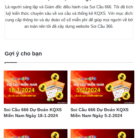
Là người sáng lập và Giám đốc điều hành của Soi Cầu 666. Tôi đã tích
luỹ kiến thức chuyên sâu về soi cầu và thống kê KQXS. Với mục đích
cung cấp thông tin và dự đoán xổ số miễn phí để giúp mọi người về bờ
an toàn nên tôi đã xây dựng website Soi Cầu 366.
Gợi ý cho bạn
Soi Cầu 666 Dự Đoán KQXS
Soi Cầu 666 Dự Đoán KQXS
Miền Nam Ngày 18-1-2024
Miền Nam Ngày 5-2-2024