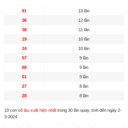
91
13 lần
36
12 lần
38
11 lần
19
10 lần
24
10 lần
57
9 lần
68
9 lần
01
9 lần
27
8 lần
28
8 lần
10 con số
lâu xuất hiện nhất
trong 30 lần quay, tính đến ngày 2-
3-2024