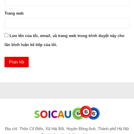
Trang web
Lưu tên của tôi, email, và trang web trong trình duyệt này cho
lần bình luận kế tiếp của tôi.
Địa chỉ: Thôn Cổ Điển, Xã Hải Bối, Huyện Đông Anh, Thành phố Hà Nội