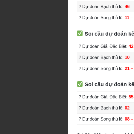
? Dự đoán Bạch thủ lô:
46
? Dự đoán Song thủ lô:
11 –
Soi cầu dự đoán kế
? Dự đoán Giải Đặc Biệt:
42
? Dự đoán Bạch thủ lô:
10
? Dự đoán Song thủ lô:
21 –
Soi cầu dự đoán kế
? Dự đoán Giải Đặc Biệt:
55
? Dự đoán Bạch thủ lô:
02
? Dự đoán Song thủ lô:
08 –