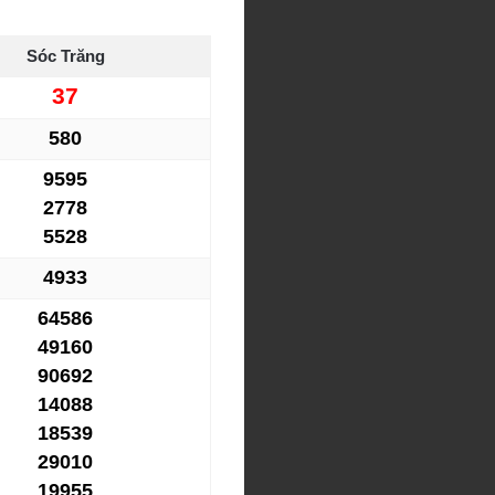
Sóc Trăng
37
580
9595
2778
5528
4933
64586
49160
90692
14088
18539
29010
19955