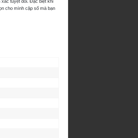
xác tuyệt đối. Đặc biệt khi
chọn cho mình cặp số mà bạn