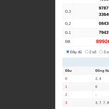
9787
G.3
3364
0843
G.2
7943
G.1
8992
ĐB
Đầy đủ
2 số
3 s
Đầu
Đồng Na
0
2, 4
1
6
2
-
3
3, 7, 7, 8