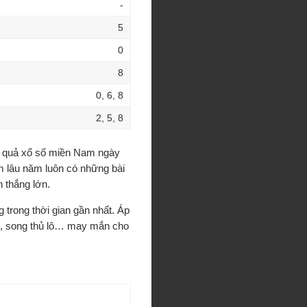
-
5
0
8
0, 6, 8
2, 5, 8
ết quả xổ số miền Nam ngày
ệm lâu năm luôn có những bài
h thắng lớn.
 trong thời gian gần nhất. Áp
lô, song thủ lô… may mắn cho