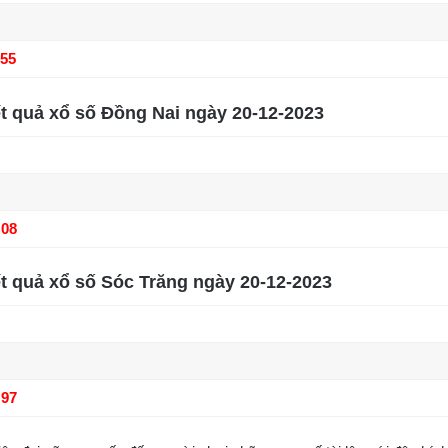
 55
t quả xổ số Đồng Nai ngày 20-12-2023
 08
t quả xổ số Sóc Trăng ngày 20-12-2023
 97