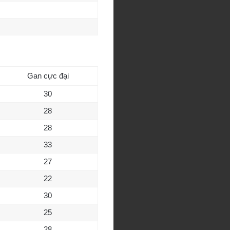
Gan cực đại
30
28
28
33
27
22
30
25
28