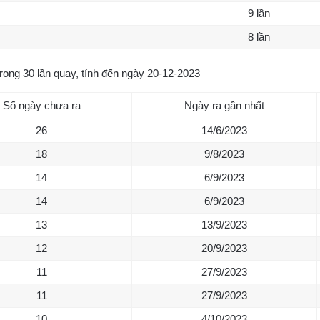
9 lần
8 lần
rong 30 lần quay, tính đến ngày 20-12-2023
Số ngày chưa ra
Ngày ra gần nhất
26
14/6/2023
18
9/8/2023
14
6/9/2023
14
6/9/2023
13
13/9/2023
12
20/9/2023
11
27/9/2023
11
27/9/2023
10
4/10/2023