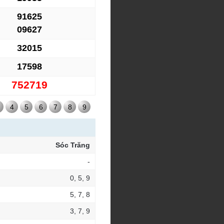
91625
09627
32015
17598
752719
4
5
6
7
8
9
Sóc Trăng
-
0, 5, 9
5, 7, 8
3, 7, 9