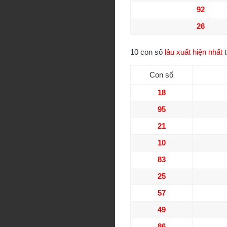
92
26
10 con số
lâu xuất hiện nhất
t
Con số
18
95
21
10
83
25
57
49
86