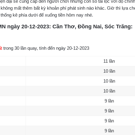
ện đại sẽ cung cấp đến người chơi những con số tài lộc với độ chính 
 không mất thêm bất kỳ khoản phí phát sinh nào khác. Giờ thì lựa 
g thống kê phía dưới để xuống tiền hôm nay nhé.
MN ngày 20-12-2023: Cần Thơ, Đồng Nai, Sóc Trăng:
ất
trong 30 lần quay, tính đến ngày 20-12-2023
11 lần
10 lần
10 lần
10 lần
9 lần
9 lần
9 lần
9 lần