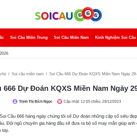
ắc
Soi Cầu Miền Trung
Soi Cầu Miền Nam
Kinh Nghiệm Soi Cầu
/2026
 chủ
/
Soi cầu miền nam
/
Soi Cầu 666 Dự Đoán KQXS Miền Nam Ngày 29-
u 666 Dự Đoán KQXS Miền Nam Ngày 29
Trịnh Thị Bích Ngọc
Cập nhật: 12:05 chiều, 29/12/2023
Soi Cầu 666 hàng ngày chúng tôi sẽ Dự đoán những cặp số siêu đẹp
sâu. Đội ngũ chuyên gia hàng đầu sẽ đưa ra bộ số may mắn giúp anh 
 tay.