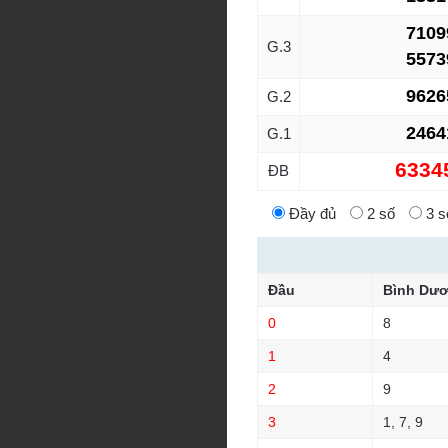
7109
G.3
5573
9626
G.2
2464
G.1
6334
ĐB
Đầy đủ
2 số
3 s
Đầu
Bình Dư
0
8
1
4
2
9
3
1, 7, 9