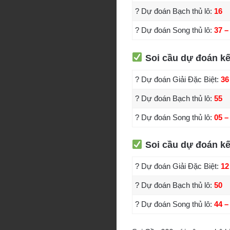
? Dự đoán Bạch thủ lô:
16
? Dự đoán Song thủ lô:
37 –
Soi cầu dự đoán kế
? Dự đoán Giải Đặc Biệt:
36
? Dự đoán Bạch thủ lô:
55
? Dự đoán Song thủ lô:
05 –
Soi cầu dự đoán kế
? Dự đoán Giải Đặc Biệt:
12
? Dự đoán Bạch thủ lô:
50
? Dự đoán Song thủ lô:
44 –