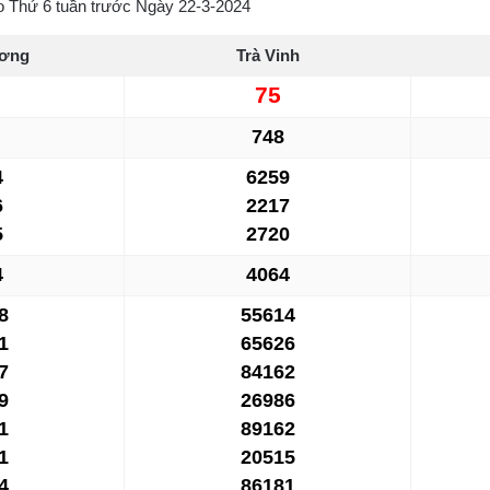
 Thứ 6 tuần trước Ngày 22-3-2024
ương
Trà Vinh
75
748
4
6259
6
2217
5
2720
4
4064
8
55614
1
65626
7
84162
9
26986
1
89162
1
20515
4
86181