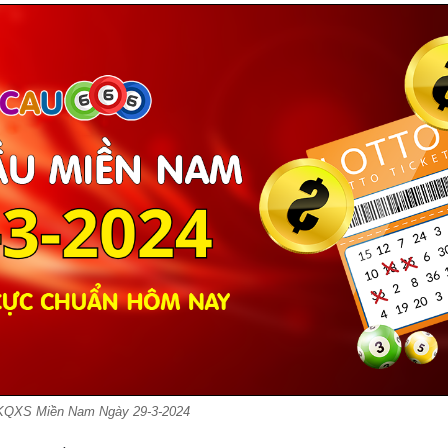
 KQXS Miền Nam Ngày 29-3-2024