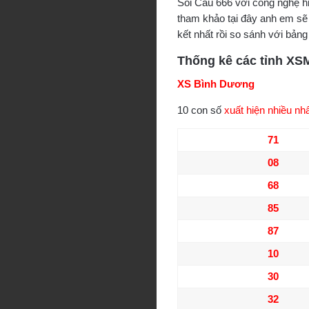
Soi Cầu 666 với công nghệ hi
tham khảo tại đây anh em sẽ
kết nhất rồi so sánh với bản
Thống kê các tỉnh XS
XS Bình Dương
10 con số
xuất hiện nhiều nh
71
08
68
85
87
10
30
32