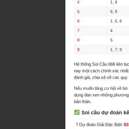
4
1, 4
5
6, 9
6
1, 5, 6
7
4
8
5
9
1, 7, 9
Hệ thống Soi Cầu 666 liên tụ
nay một cách chính xác nhất.
đánh giá, chia sẻ về các quy 
Nếu muốn tăng cơ hội về bờ th
dụng đan xen những phương p
bản thân.
Soi cầu dự đoán kế
? Dự đoán Giải Đặc Biệt:
63