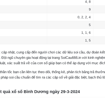
4, 8
9
0, 2, 2, 4
5
1, 1, 6
1, 5
c cập nhật, cung cấp đến người chơi các dữ liệu soi cầu, dự đoán k
 Đội ngũ chuyên gia hoạt động tại trang SoiCau666.in với kinh nghi
luật, xác suất trả về của con số giúp bạn có thể áp dụng với mục đíc
ần tốc bạn cần liên tục theo dõi, thống kê, phân tích bảng trả thưởng
háp soi cầu chuẩn để tìm ra các cặp số về giải đặc biệt, bạch thủ 
t quả xổ số Bình Dương ngày 29-3-2024