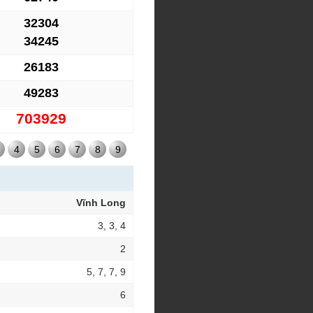
32304
34245
26183
49283
703929
4
5
6
7
8
9
Vĩnh Long
3, 3, 4
2
5, 7, 7, 9
6