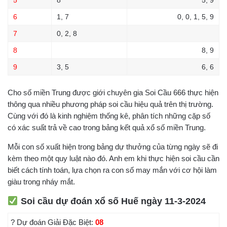
6
1, 7
0, 0, 1, 5, 9
7
0, 2, 8
8
8, 9
9
3, 5
6, 6
Cho số miền Trung được giới chuyên gia Soi Cầu 666 thực hiện
thông qua nhiều phương pháp soi cầu hiệu quả trên thị trường.
Cùng với đó là kinh nghiệm thống kê, phân tích những cặp số
có xác suất trả về cao trong bảng kết quả xổ số miền Trung.
Mỗi con số xuất hiện trong bảng dự thưởng của từng ngày sẽ đi
kèm theo một quy luật nào đó. Anh em khi thực hiện soi cầu cần
biết cách tính toán, lựa chọn ra con số may mắn với cơ hội làm
giàu trong nháy mắt.
Soi cầu dự đoán xổ số Huế ngày 11-3-2024
? Dự đoán Giải Đặc Biệt:
08