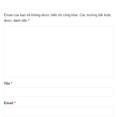
Email của bạn sẽ không được hiển thị công khai.
Các trường bắt buộc
được đánh dấu
*
B
ì
n
h
l
u
ậ
Tên
*
n
*
Email
*