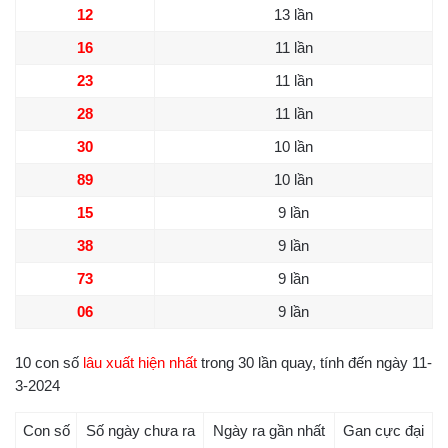
12
13 lần
16
11 lần
23
11 lần
28
11 lần
30
10 lần
89
10 lần
15
9 lần
38
9 lần
73
9 lần
06
9 lần
10 con số
lâu xuất hiện nhất
trong 30 lần quay, tính đến ngày 11-
3-2024
Con số
Số ngày chưa ra
Ngày ra gần nhất
Gan cực đại