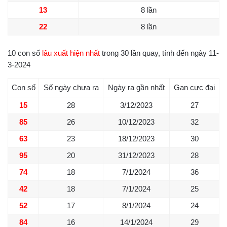
13
8 lần
22
8 lần
10 con số
lâu xuất hiện nhất
trong 30 lần quay, tính đến ngày 11-
3-2024
Con số
Số ngày chưa ra
Ngày ra gần nhất
Gan cực đại
15
28
3/12/2023
27
85
26
10/12/2023
32
63
23
18/12/2023
30
95
20
31/12/2023
28
74
18
7/1/2024
36
42
18
7/1/2024
25
52
17
8/1/2024
24
84
16
14/1/2024
29