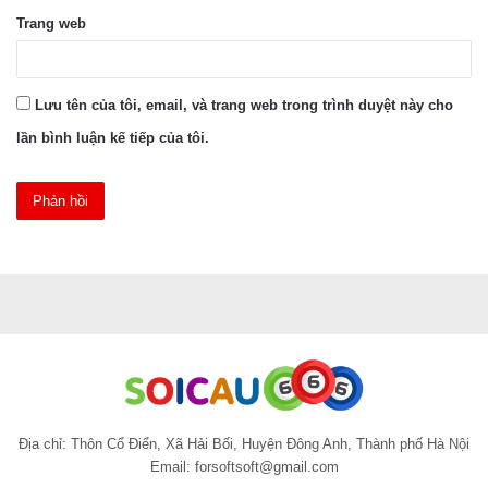
Trang web
Lưu tên của tôi, email, và trang web trong trình duyệt này cho
lần bình luận kế tiếp của tôi.
Địa chỉ: Thôn Cổ Điển, Xã Hải Bối, Huyện Đông Anh, Thành phố Hà Nội
Email:
forsoftsoft@gmail.com