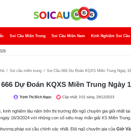
ắc
Soi Cầu Miền Trung
Soi Cầu Miền Nam
Kinh Nghiệm Soi Cầu
2026
chủ
/
Soi cầu miền trung
/
Soi Cầu 666 Dự Đoán KQXS Miền Trung Ngày 16
 666 Dự Đoán KQXS Miền Trung Ngày 1
Trịnh Thị Bích Ngọc
Cập nhật: 3:01 sáng, 29/12/2023
 kinh nghiệm lâu năm trên thị trường đội ngũ chuyên gia giỏi nhất tạ
ngày 16/3/2024 với những con số siêu may mắn giải XS Miền Trung.
 phương pháp soi cầu chính xác nhất. Đội ngũ chuyên gia của
Giờ Và