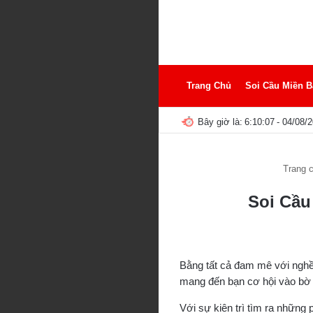
Trang Chủ
Soi Cầu Miền B
Bây giờ là:
6:10:08
- 04/08/
Trang 
Soi Cầu
Bằng tất cả đam mê với nghề,
mang đến bạn cơ hội vào bờ 
Với sự kiên trì tìm ra những