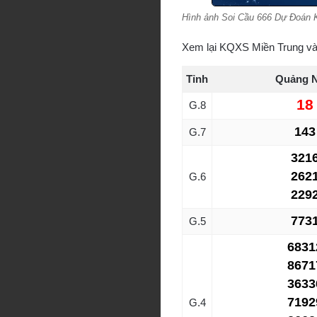
Hình ảnh Soi Cầu 666 Dự Đoán 
Xem lại KQXS Miền Trung và
Tỉnh
Quảng N
18
G.8
143
G.7
321
262
G.6
229
773
G.5
6831
8671
3633
7192
G.4