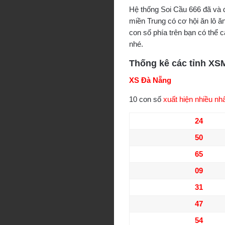
Hệ thống Soi Cầu 666 đã và đ
miền Trung có cơ hội ăn lô ă
con số phía trên bạn có thể
nhé.
Thống kê các tỉnh XS
XS Đà Nẵng
10 con số
xuất hiện nhiều nh
24
50
65
09
31
47
54