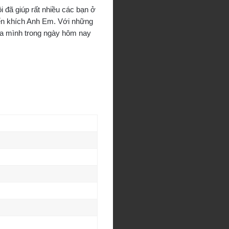
 đã giúp rất nhiều các bạn ở
uyến khích Anh Em. Với những
ủa mình trong ngày hôm nay