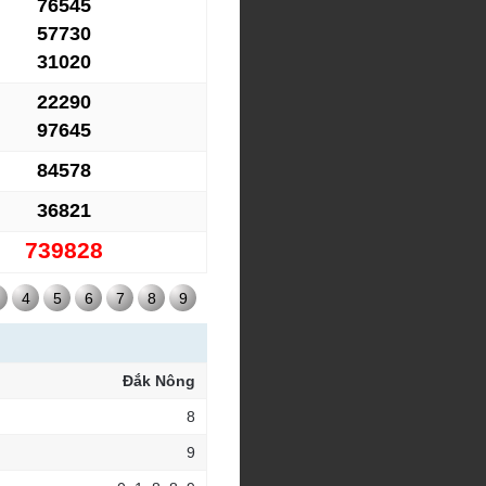
76545
57730
31020
22290
97645
84578
36821
739828
4
5
6
7
8
9
Đắk Nông
8
9