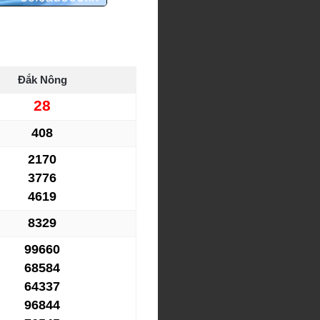
Đắk Nông
28
408
2170
3776
4619
8329
99660
68584
64337
96844