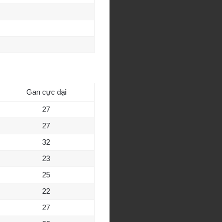
Gan cực đại
27
27
32
23
25
22
27