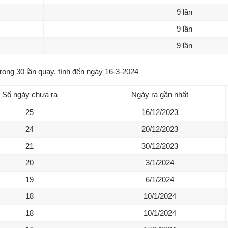
9 lần
9 lần
9 lần
rong 30 lần quay, tính đến ngày 16-3-2024
Số ngày chưa ra
Ngày ra gần nhất
25
16/12/2023
24
20/12/2023
21
30/12/2023
20
3/1/2024
19
6/1/2024
18
10/1/2024
18
10/1/2024