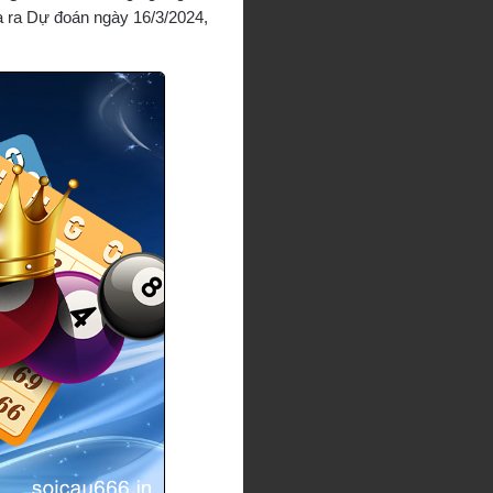
a ra Dự đoán ngày 16/3/2024,