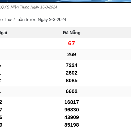
KQXS Miền Trung Ngày 16-3-2024
o Thứ 7 tuần trước Ngày 9-3-2024
gãi
Đà Nẵng
67
269
6
7224
1
2602
2
8085
1
6602
2
16817
7
96830
6
43909
9
85198