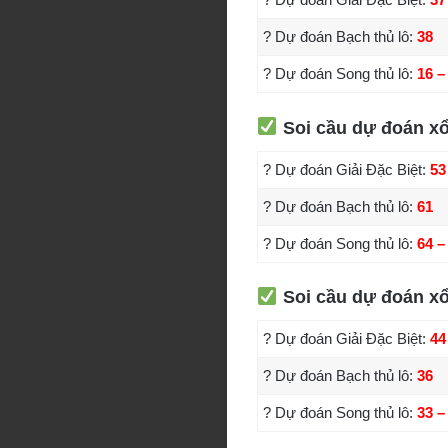
? Dự đoán Bạch thủ lô:
38
? Dự đoán Song thủ lô:
16 –
Soi cầu dự đoán xổ
? Dự đoán Giải Đặc Biệt:
53
? Dự đoán Bạch thủ lô:
61
? Dự đoán Song thủ lô:
64 –
Soi cầu dự đoán xổ
? Dự đoán Giải Đặc Biệt:
44
? Dự đoán Bạch thủ lô:
36
? Dự đoán Song thủ lô:
33 –