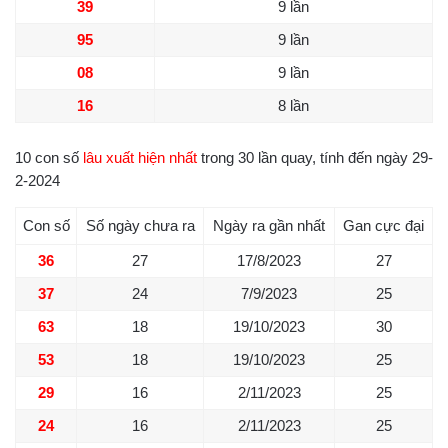
39
9 lần
95
9 lần
08
9 lần
16
8 lần
10 con số
lâu xuất hiện nhất
trong 30 lần quay, tính đến ngày 29-
2-2024
Con số
Số ngày chưa ra
Ngày ra gần nhất
Gan cực đại
36
27
17/8/2023
27
37
24
7/9/2023
25
63
18
19/10/2023
30
53
18
19/10/2023
25
29
16
2/11/2023
25
24
16
2/11/2023
25