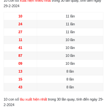
10 con số
xuất hiện nhiều nhất
trong 30 lần quay, tính đến ngày
29-2-2024
10
11 lần
24
11 lần
27
11 lần
11
10 lần
41
10 lần
87
10 lần
09
10 lần
13
8 lần
15
8 lần
43
8 lần
10 con số
lâu xuất hiện nhất
trong 30 lần quay, tính đến ngày 29-
2-2024