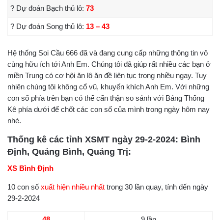
? Dự đoán Bạch thủ lô:
73
? Dự đoán Song thủ lô:
13 – 43
Hệ thống Soi Cầu 666 đã và đang cung cấp những thông tin vô
cùng hữu ích tới Anh Em. Chúng tôi đã giúp rất nhiều các bạn ở
miền Trung có cơ hội ăn lô ăn đề liên tục trong nhiều ngay. Tuy
nhiên chúng tôi không cổ vũ, khuyến khích Anh Em. Với những
con số phía trên bạn có thể cẩn thận so sánh với Bảng Thống
Kê phía dưới để chốt các con số của mình trong ngày hôm nay
nhé.
Thống kê các tỉnh XSMT ngày 29-2-2024: Bình
Định, Quảng Bình, Quảng Trị:
XS Bình Định
10 con số
xuất hiện nhiều nhất
trong 30 lần quay, tính đến ngày
29-2-2024
48
9 lần