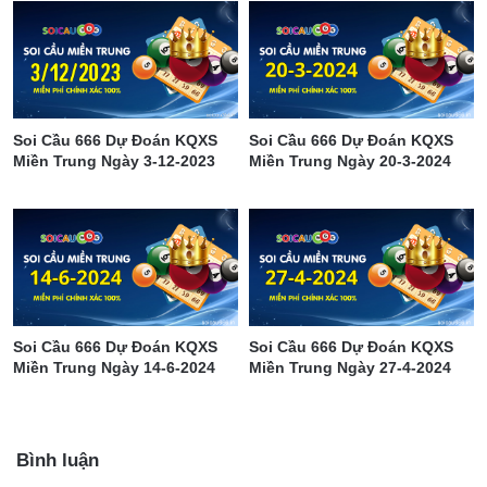
Soi Cầu 666 Dự Đoán KQXS
Soi Cầu 666 Dự Đoán KQXS
Miền Trung Ngày 3-12-2023
Miền Trung Ngày 20-3-2024
Soi Cầu 666 Dự Đoán KQXS
Soi Cầu 666 Dự Đoán KQXS
Miền Trung Ngày 14-6-2024
Miền Trung Ngày 27-4-2024
Bình luận