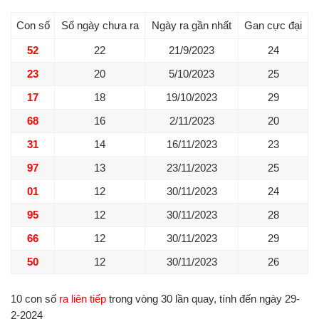
Con số
Số ngày chưa ra
Ngày ra gần nhất
Gan cực đại
52
22
21/9/2023
24
23
20
5/10/2023
25
17
18
19/10/2023
29
68
16
2/11/2023
20
31
14
16/11/2023
23
97
13
23/11/2023
25
01
12
30/11/2023
24
95
12
30/11/2023
28
66
12
30/11/2023
29
50
12
30/11/2023
26
10 con số
ra liên tiếp
trong vòng 30 lần quay, tính đến ngày 29-
2-2024