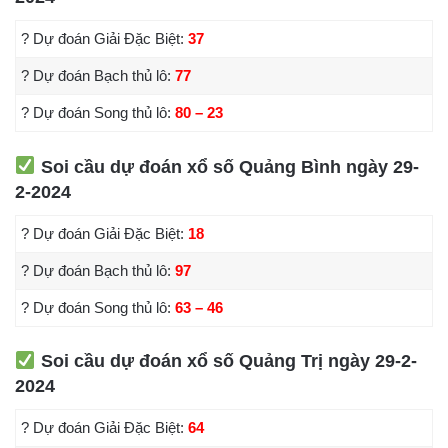
? Dự đoán Giải Đặc Biệt:
37
? Dự đoán Bạch thủ lô:
77
? Dự đoán Song thủ lô:
80 – 23
Soi cầu dự đoán xổ số Quảng Bình ngày 29-
2-2024
? Dự đoán Giải Đặc Biệt:
18
? Dự đoán Bạch thủ lô:
97
? Dự đoán Song thủ lô:
63 – 46
Soi cầu dự đoán xổ số Quảng Trị ngày 29-2-
2024
? Dự đoán Giải Đặc Biệt:
64