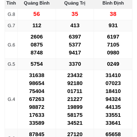
Tỉnh
Quảng Bình
Quảng Trị
Bình Định
56
35
38
G.8
112
413
931
G.7
2606
6397
6197
0875
5377
7105
G.6
8748
9417
0980
5754
3370
0249
G.5
31638
23432
31410
98654
92180
07023
75404
01711
18410
67263
21227
94324
G.4
98872
19899
44135
17633
58175
33551
33589
34521
33641
87845
27120
65658