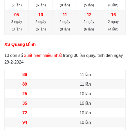
(7 lần)
(6 lần)
(8 lần)
(5 lần)
(8 lần)
05
10
11
12
16
3 ngày
2 ngày
2 ngày
2 ngày
2 ngày
(8 lần)
(6 lần)
(8 lần)
(6 lần)
(4 lần)
XS Quảng Bình
10 con số
xuất hiện nhiều nhất
trong 30 lần quay, tính đến ngày
29-2-2024
86
11 lần
89
11 lần
25
10 lần
35
10 lần
72
10 lần
94
10 lần