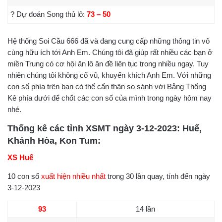
? Dự đoán Song thủ lô:
73 – 50
Hệ thống Soi Cầu 666 đã và đang cung cấp những thông tin vô
cùng hữu ích tới Anh Em. Chúng tôi đã giúp rất nhiều các bạn ở
miền Trung có cơ hội ăn lô ăn đề liên tục trong nhiều ngay. Tuy
nhiên chúng tôi không cổ vũ, khuyến khích Anh Em. Với những
con số phía trên bạn có thể cẩn thận so sánh với Bảng Thống
Kê phía dưới để chốt các con số của mình trong ngày hôm nay
nhé.
Thống kê các tỉnh XSMT ngày 3-12-2023: Huế,
Khánh Hòa, Kon Tum:
XS Huế
10 con số
xuất hiện nhiều nhất
trong 30 lần quay, tính đến ngày
3-12-2023
93
14 lần