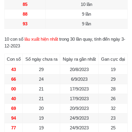
85
10 lần
88
9 lần
93
9 lần
10 con số
lâu xuất hiện nhất
trong 30 lần quay, tính đến ngày 3-
12-2023
Con số
Số ngày chưa ra
Ngày ra gần nhất
Gan cực đại
43
29
20/8/2023
19
66
24
6/9/2023
29
00
21
17/9/2023
28
40
21
17/9/2023
26
69
20
20/9/2023
32
94
19
24/9/2023
23
77
19
24/9/2023
25