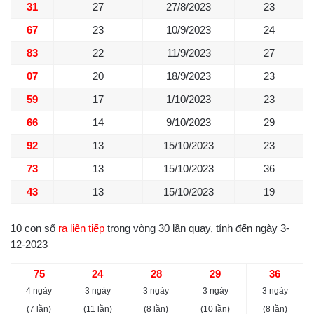
31
27
27/8/2023
23
67
23
10/9/2023
24
83
22
11/9/2023
27
07
20
18/9/2023
23
59
17
1/10/2023
23
66
14
9/10/2023
29
92
13
15/10/2023
23
73
13
15/10/2023
36
43
13
15/10/2023
19
10 con số
ra liên tiếp
trong vòng 30 lần quay, tính đến ngày 3-
12-2023
75
24
28
29
36
4 ngày
3 ngày
3 ngày
3 ngày
3 ngày
(7 lần)
(11 lần)
(8 lần)
(10 lần)
(8 lần)