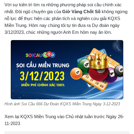
Với sự kiên trì tìm ra những phương pháp soi cầu chính xác
nhất. Đội ngũ chuyên gia của
Giờ Vàng Chốt Số
không ngừng
nỗ lực để thực hiện các phân tích và nghiên cứu giải KQXS
Miền Trung. Hôm nay chúng tôi tự tin đưa ra Dự đoán ngày
3/12/2023, chúc những người Anh Em hôm nay ăn lớn.
Hình ảnh Soi Cầu 666 Dự Đoán KQXS Miền Trung Ngày 3-12-2023
Xem lại KQXS Miền Trung vào Chủ nhật tuần trước Ngày 26-
11-2023