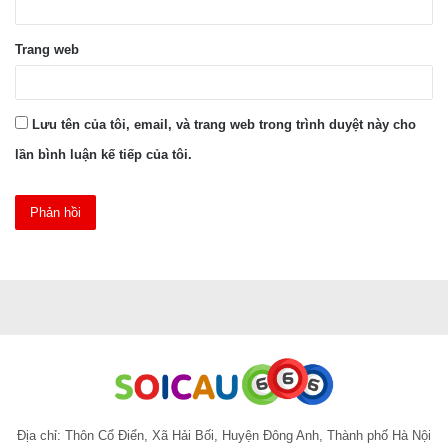
Trang web
Lưu tên của tôi, email, và trang web trong trình duyệt này cho
lần bình luận kế tiếp của tôi.
Địa chỉ: Thôn Cổ Điển, Xã Hải Bối, Huyện Đông Anh, Thành phố Hà Nội