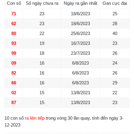
Con số
Số ngày chưa ra
Ngày ra gần nhất
Gan cực đại
71
23
18/6/2023
25
62
23
18/6/2023
28
80
22
25/6/2023
40
93
19
16/7/2023
23
99
18
23/7/2023
26
09
16
6/8/2023
24
82
16
6/8/2023
26
66
16
6/8/2023
29
02
15
13/8/2023
22
87
15
13/8/2023
23
10 con số
ra liên tiếp
trong vòng 30 lần quay, tính đến ngày 3-
12-2023