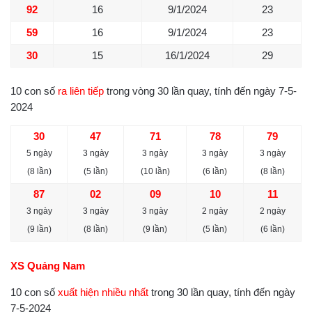
92
16
9/1/2024
23
59
16
9/1/2024
23
30
15
16/1/2024
29
10 con số
ra liên tiếp
trong vòng 30 lần quay, tính đến ngày 7-5-
2024
30
47
71
78
79
5 ngày
3 ngày
3 ngày
3 ngày
3 ngày
(8 lần)
(5 lần)
(10 lần)
(6 lần)
(8 lần)
87
02
09
10
11
3 ngày
3 ngày
3 ngày
2 ngày
2 ngày
(9 lần)
(8 lần)
(9 lần)
(5 lần)
(6 lần)
XS Quảng Nam
10 con số
xuất hiện nhiều nhất
trong 30 lần quay, tính đến ngày
7-5-2024