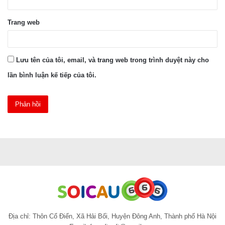
Trang web
Lưu tên của tôi, email, và trang web trong trình duyệt này cho
lần bình luận kế tiếp của tôi.
Địa chỉ: Thôn Cổ Điển, Xã Hải Bối, Huyện Đông Anh, Thành phố Hà Nội