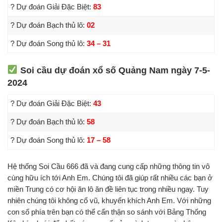
? Dự đoán Giải Đặc Biệt:
83
? Dự đoán Bạch thủ lô:
02
? Dự đoán Song thủ lô:
34 – 31
Soi cầu dự đoán xổ số Quảng Nam ngày 7-5-
2024
? Dự đoán Giải Đặc Biệt:
43
? Dự đoán Bạch thủ lô:
58
? Dự đoán Song thủ lô:
17 – 58
Hệ thống Soi Cầu 666 đã và đang cung cấp những thông tin vô
cùng hữu ích tới Anh Em. Chúng tôi đã giúp rất nhiều các bạn ở
miền Trung có cơ hội ăn lô ăn đề liên tục trong nhiều ngay. Tuy
nhiên chúng tôi không cổ vũ, khuyến khích Anh Em. Với những
con số phía trên bạn có thể cẩn thận so sánh với Bảng Thống