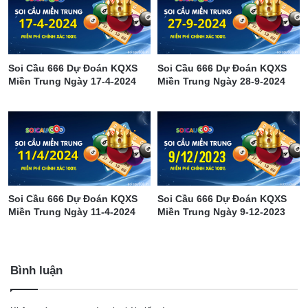
Soi Cầu 666 Dự Đoán KQXS
Soi Cầu 666 Dự Đoán KQXS
Miền Trung Ngày 17-4-2024
Miền Trung Ngày 28-9-2024
Soi Cầu 666 Dự Đoán KQXS
Soi Cầu 666 Dự Đoán KQXS
Miền Trung Ngày 11-4-2024
Miền Trung Ngày 9-12-2023
Bình luận