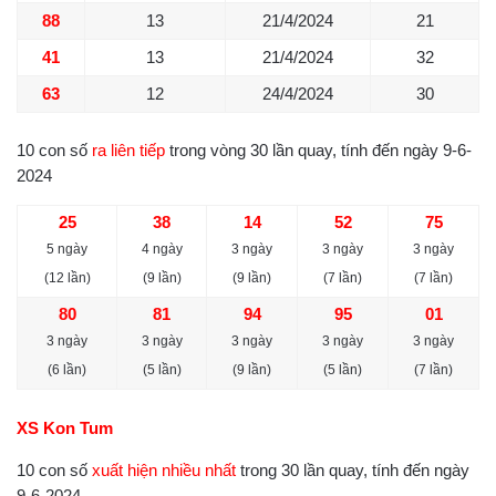
88
13
21/4/2024
21
41
13
21/4/2024
32
63
12
24/4/2024
30
10 con số
ra liên tiếp
trong vòng 30 lần quay, tính đến ngày 9-6-
2024
25
38
14
52
75
5 ngày
4 ngày
3 ngày
3 ngày
3 ngày
(12 lần)
(9 lần)
(9 lần)
(7 lần)
(7 lần)
80
81
94
95
01
3 ngày
3 ngày
3 ngày
3 ngày
3 ngày
(6 lần)
(5 lần)
(9 lần)
(5 lần)
(7 lần)
XS Kon Tum
10 con số
xuất hiện nhiều nhất
trong 30 lần quay, tính đến ngày
9-6-2024