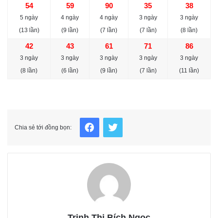
54
59
90
35
38
5 ngày
4 ngày
4 ngày
3 ngày
3 ngày
(13 lần)
(9 lần)
(7 lần)
(7 lần)
(8 lần)
42
43
61
71
86
3 ngày
3 ngày
3 ngày
3 ngày
3 ngày
(8 lần)
(6 lần)
(9 lần)
(7 lần)
(11 lần)
Facebook
Twitter
Chia sẻ tới đồng bọn:
Trịnh Thị Bích Ngọc