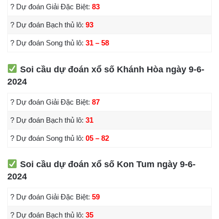
? Dự đoán Giải Đặc Biệt:
83
? Dự đoán Bạch thủ lô:
93
? Dự đoán Song thủ lô:
31 – 58
Soi cầu dự đoán xổ số Khánh Hòa ngày 9-6-
2024
? Dự đoán Giải Đặc Biệt:
87
? Dự đoán Bạch thủ lô:
31
? Dự đoán Song thủ lô:
05 – 82
Soi cầu dự đoán xổ số Kon Tum ngày 9-6-
2024
? Dự đoán Giải Đặc Biệt:
59
? Dự đoán Bạch thủ lô:
35