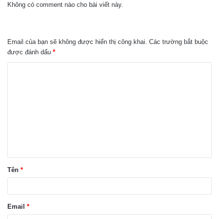
Không có comment nào cho bài viết này.
Email của bạn sẽ không được hiển thị công khai.
Các trường bắt buộc
được đánh dấu
*
B
ì
n
h
l
u
ậ
Tên
*
n
*
Email
*