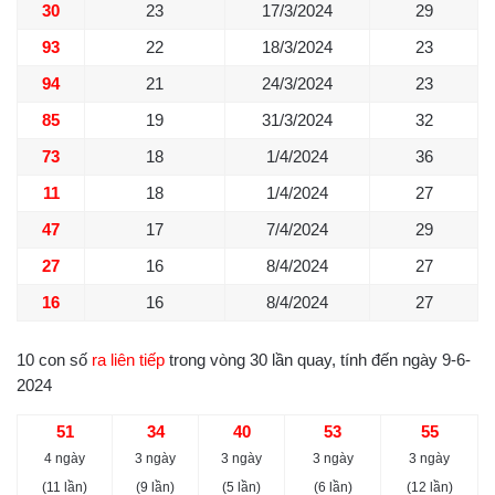
30
23
17/3/2024
29
93
22
18/3/2024
23
94
21
24/3/2024
23
85
19
31/3/2024
32
73
18
1/4/2024
36
11
18
1/4/2024
27
47
17
7/4/2024
29
27
16
8/4/2024
27
16
16
8/4/2024
27
10 con số
ra liên tiếp
trong vòng 30 lần quay, tính đến ngày 9-6-
2024
51
34
40
53
55
4 ngày
3 ngày
3 ngày
3 ngày
3 ngày
(11 lần)
(9 lần)
(5 lần)
(6 lần)
(12 lần)