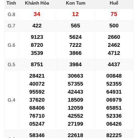
Tỉnh
Khánh Hòa
Kon Tum
Huế
34
12
75
G.8
422
565
500
G.7
9123
5624
2660
8720
7222
2462
G.6
3539
3866
4712
8751
3984
4437
G.5
28421
30663
00848
40072
57355
52355
95592
42443
64931
37620
18509
06979
G.4
68406
12059
65851
76710
42552
52336
05247
27199
06426
58346
22618
82225