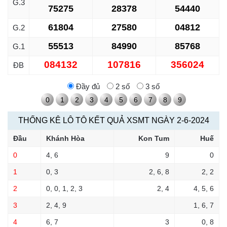
G.3
75275
28378
54440
61804
27580
04812
G.2
55513
84990
85768
G.1
084132
107816
356024
ĐB
Đầy đủ
2 số
3 số
0
1
2
3
4
5
6
7
8
9
THỐNG KÊ LÔ TÔ KẾT QUẢ XSMT NGÀY 2-6-2024
Đầu
Khánh Hòa
Kon Tum
Huế
0
4, 6
9
0
1
0, 3
2, 6, 8
2, 2
2
0, 0, 1, 2, 3
2, 4
4, 5, 6
3
2, 4, 9
1, 6, 7
4
6, 7
3
0, 8