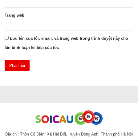
Trang web
Lưu tên của tôi, email, và trang web trong trình duyệt này cho
lần bình luận kế tiếp của tôi.
Địa chỉ: Thôn Cổ Điển, Xã Hải Bối, Huyện Đông Anh, Thành phố Hà Nội