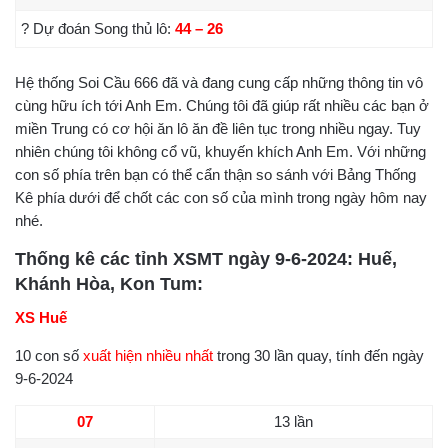
? Dự đoán Song thủ lô:
44 – 26
Hệ thống Soi Cầu 666 đã và đang cung cấp những thông tin vô
cùng hữu ích tới Anh Em. Chúng tôi đã giúp rất nhiều các bạn ở
miền Trung có cơ hội ăn lô ăn đề liên tục trong nhiều ngay. Tuy
nhiên chúng tôi không cổ vũ, khuyến khích Anh Em. Với những
con số phía trên bạn có thể cẩn thận so sánh với Bảng Thống
Kê phía dưới để chốt các con số của mình trong ngày hôm nay
nhé.
Thống kê các tỉnh XSMT ngày 9-6-2024: Huế,
Khánh Hòa, Kon Tum:
XS Huế
10 con số
xuất hiện nhiều nhất
trong 30 lần quay, tính đến ngày
9-6-2024
07
13 lần