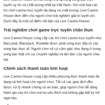
tuyến uy tín và chất lượng nhất tại Việt Nam. Với một loạt các
trò chơi casino trực tuyến đa dạng và chất lượng, Live Casino
House đem đến cho người chơi trải nghiệm giải trí tuyệt vời.
Dưới đây là một số điểm nổi bật của Live Casino House:
Trải nghiệm chơi game trực tuyến chân thực
Live Casino House cung cấp các trò chơi casino trực tuyến như
Baccarat, Blackjack, Roulette được phát sóng trực tiếp từ các
sòng bạc thực tế. Người chơi sẽ có cảm giác như đang ở trong
sòng bạc thật với sự chuyên nghiệp và tận tâm của người chia
bài.
Chính sách thanh toán linh hoạt
Live Casino House cung cấp nhiều phương thức thanh toán đa
dạng và linh hoạt cho người chơi. Tất cả các giao dịch đều
được xử lý nhanh chóng và an toàn, giúp người chơi dễ dàng
tham gia vào trò chơi mà họ yêu thích mà không gặp bất kỳ trở
ngại nào.