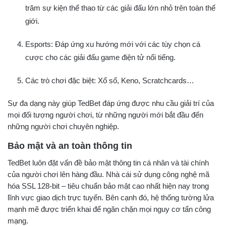
trăm sự kiện thể thao từ các giải đấu lớn nhỏ trên toàn thế
giới.
Esports: Đáp ứng xu hướng mới với các tùy chọn cá
cược cho các giải đấu game điện tử nổi tiếng.
Các trò chơi đặc biệt: Xổ số, Keno, Scratchcards…
Sự đa dạng này giúp TedBet đáp ứng được nhu cầu giải trí của
mọi đối tượng người chơi, từ những người mới bắt đầu đến
những người chơi chuyên nghiệp.
Bảo mật và an toàn thông tin
TedBet luôn đặt vấn đề bảo mật thông tin cá nhân và tài chính
của người chơi lên hàng đầu. Nhà cái sử dụng công nghệ mã
hóa SSL 128-bit – tiêu chuẩn bảo mật cao nhất hiện nay trong
lĩnh vực giao dịch trực tuyến. Bên cạnh đó, hệ thống tường lửa
mạnh mẽ được triển khai để ngăn chặn mọi nguy cơ tấn công
mạng.