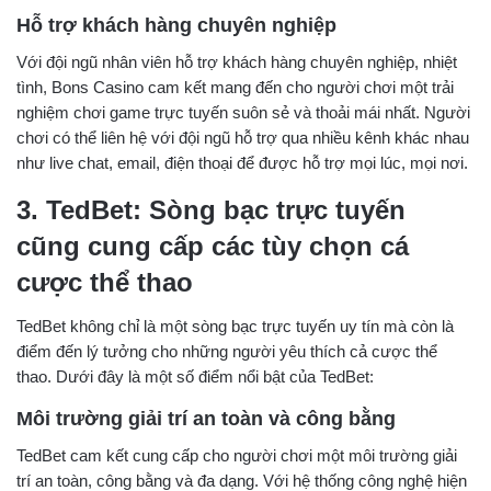
Hỗ trợ khách hàng chuyên nghiệp
Với đội ngũ nhân viên hỗ trợ khách hàng chuyên nghiệp, nhiệt
tình, Bons Casino cam kết mang đến cho người chơi một trải
nghiệm chơi game trực tuyến suôn sẻ và thoải mái nhất. Người
chơi có thể liên hệ với đội ngũ hỗ trợ qua nhiều kênh khác nhau
như live chat, email, điện thoại để được hỗ trợ mọi lúc, mọi nơi.
3. TedBet: Sòng bạc trực tuyến
cũng cung cấp các tùy chọn cá
cược thể thao
TedBet không chỉ là một sòng bạc trực tuyến uy tín mà còn là
điểm đến lý tưởng cho những người yêu thích cả cược thể
thao. Dưới đây là một số điểm nổi bật của TedBet:
Môi trường giải trí an toàn và công bằng
TedBet cam kết cung cấp cho người chơi một môi trường giải
trí an toàn, công bằng và đa dạng. Với hệ thống công nghệ hiện