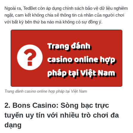
Ngoài ra, TedBet còn áp dụng chính sách bảo vệ dữ liệu nghiêm
ngặt, cam kết không chia sẻ thông tin cá nhân của người chơi
với bất kỳ bên thứ ba nào mà không có sự đồng ý.
Trang đánh casino online hợp pháp tại Việt Nam
2. Bons Casino: Sòng bạc trực
tuyến uy tín với nhiều trò chơi đa
dạng