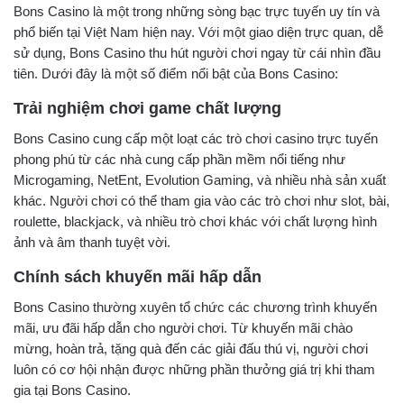
Bons Casino là một trong những sòng bạc trực tuyến uy tín và
phổ biến tại Việt Nam hiện nay. Với một giao diện trực quan, dễ
sử dụng, Bons Casino thu hút người chơi ngay từ cái nhìn đầu
tiên. Dưới đây là một số điểm nổi bật của Bons Casino:
Trải nghiệm chơi game chất lượng
Bons Casino cung cấp một loạt các trò chơi casino trực tuyến
phong phú từ các nhà cung cấp phần mềm nổi tiếng như
Microgaming, NetEnt, Evolution Gaming, và nhiều nhà sản xuất
khác. Người chơi có thể tham gia vào các trò chơi như slot, bài,
roulette, blackjack, và nhiều trò chơi khác với chất lượng hình
ảnh và âm thanh tuyệt vời.
Chính sách khuyến mãi hấp dẫn
Bons Casino thường xuyên tổ chức các chương trình khuyến
mãi, ưu đãi hấp dẫn cho người chơi. Từ khuyến mãi chào
mừng, hoàn trả, tặng quà đến các giải đấu thú vị, người chơi
luôn có cơ hội nhận được những phần thưởng giá trị khi tham
gia tại Bons Casino.