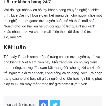
Hỗ trợ khách hàng 24/7
Với đội ngũ nhân viên hỗ trợ khách hàng chuyên nghiệp, nhiệt
tình, Live Casino House cam kết mang đến cho người chơi một
trải nghiệm chơi game trực tuyến suôn sẻ và thoải mái nhất.
Người chơi có thể liên hệ với đội ngũ hỗ trợ qua nhiều kênh
khác nhau như live chat, email, điện thoại để được hỗ trợ mọi
lúc, mọi nơi.
Kết luận
Trên đây là danh sách một số trang casino trực tuyến uy tín và
phổ biến tại Việt Nam hiện nay. Mỗi trang đều có những điểm
mạnh riêng, nhưng đều cam kết mang đến cho người chơi một
trải nghiệm giải trí an toàn, công bằng và đa dạng. Việc lựa chọn
trang casino phù hợp sẽ giúp người chơi tận hưởng những phút
giây thú vị và may mắn trong thế giới game trực tuyến.
Facebook
Twitter
Chia sẻ tới đồng bọn: