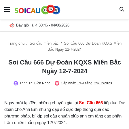
Menu
Th
ch
Bây giờ là:
4:30:47
- 04/08/2026
m
tì
Trang chủ
/
Soi cầu miền bắc
/
Soi Cầu 666 Dự Đoán KQXS Miền
gì
Bắc Ngày 12-7-2024
Soi Cầu 666 Dự Đoán KQXS Miền Bắc
Ngày 12-7-2024
Trịnh Thị Bích Ngọc
Cập nhật: 1:49 sáng, 29/12/2023
Ngày mới lại đến, những chuyên gia tại
Soi Cầu 666
tiếp tục Dự
đoán cho Anh Em những cặp số cực đẹp thông qua các
phương pháp, bí kíp soi cầu chuẩn giúp anh em tăng cao phần
trăm chiến thắng ngày 12/7/2024.