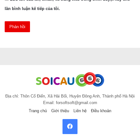
lần bình luận kế tiếp của tôi.
Địa chỉ: Thôn Cổ Điển, Xã Hải Bối, Huyện Đông Anh, Thành phố Hà Nội
Email:
forsoftsoft@gmail.com
Trang chủ
Giới thiệu
Liên hệ
Điều khoản
Facebook