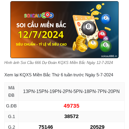
Hình ảnh Soi Cầu 666 Dự Đoán KQXS Miền Bắc Ngày 12-7-2024
Xem lại KQXS Miền Bắc Thứ 6 tuần trước Ngày 5-7-2024
Mã
13PN-15PN-19PN-2PN-5PN-18PN-7PN-20PN
ĐB
49735
G.ĐB
38572
G.1
75146
20529
G.2