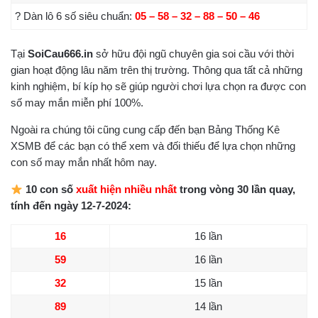
? Dàn lô 6 số siêu chuẩn:
05 – 58 – 32 – 88 – 50 – 46
Tại
SoiCau666.in
sở hữu đội ngũ chuyên gia soi cầu với thời
gian hoạt động lâu năm trên thị trường. Thông qua tất cả những
kinh nghiệm, bí kíp họ sẽ giúp người chơi lựa chọn ra được con
số may mắn miễn phí 100%.
Ngoài ra chúng tôi cũng cung cấp đến bạn Bảng Thống Kê
XSMB để các bạn có thể xem và đối thiếu để lựa chọn những
con số may mắn nhất hôm nay.
10 con số
xuất hiện nhiều nhất
trong vòng 30 lần quay,
tính đến ngày 12-7-2024:
16
16 lần
59
16 lần
32
15 lần
89
14 lần