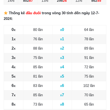
14/6
802
87
13/6
298
26
12/6
862
55
Thống kê
đầu đuôi
trong vòng 30 tính đến ngày 12-7-
2024:
0
80 lần
0
64 lần
x
x
1
76 lần
1
78 lần
x
x
2
88 lần
2
89 lần
x
x
3
75 lần
3
91 lần
x
x
4
85 lần
4
72 lần
x
x
5
81 lần
5
75 lần
x
x
6
83 lần
6
102 lần
x
x
7
85 lần
7
70 lần
x
x
8
73 lần
8
65 lần
x
x