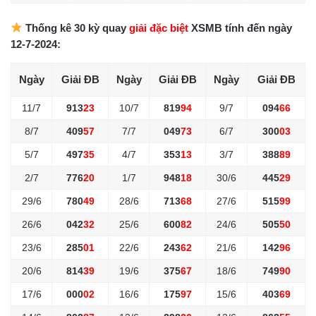
Thống kê 30 kỳ quay
giải đặc biệt
XSMB tính đến ngày
12-7-2024:
Ngày
Giải
ĐB
Ngày
Giải
ĐB
Ngày
Giải
ĐB
11/7
913
23
10/7
819
94
9/7
094
66
8/7
409
57
7/7
049
73
6/7
300
03
5/7
497
35
4/7
353
13
3/7
388
89
2/7
776
20
1/7
948
18
30/6
445
29
29/6
780
49
28/6
713
68
27/6
515
99
26/6
042
32
25/6
600
82
24/6
505
50
23/6
285
01
22/6
243
62
21/6
142
96
20/6
814
39
19/6
375
67
18/6
749
90
17/6
000
02
16/6
175
97
15/6
403
69