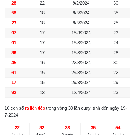
28
22
9/2/2024
30
58
18
8/3/2024
35
23
18
8/3/2024
25
07
17
15/3/2024
23
01
17
15/3/2024
24
86
17
15/3/2024
28
45
16
22/3/2024
30
61
15
29/3/2024
22
17
15
29/3/2024
29
92
13
12/4/2024
23
10 con số
ra liên tiếp
trong vòng 30 lần quay, tính đến ngày 19-
7-2024
22
82
33
35
54
4 ngày
4 ngày
3 ngày
3 ngày
3 ngày