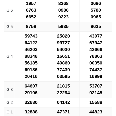
1957
8268
0686
6763
0980
5780
G.6
6652
9223
0965
8758
5935
8635
G.5
59743
25820
43077
64122
99727
67947
46203
54030
42666
88348
16651
78863
G.4
56185
49860
00350
69186
77439
74437
20416
03595
16999
64607
21815
53707
G.3
29106
22294
92145
32680
04142
15588
G.2
32888
47371
44823
G.1