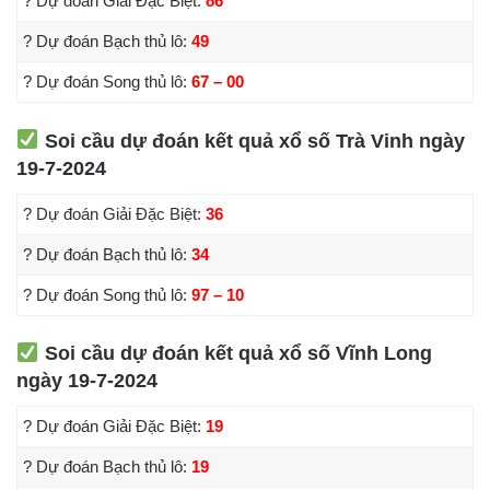
? Dự đoán Giải Đặc Biệt:
86
? Dự đoán Bạch thủ lô:
49
? Dự đoán Song thủ lô:
67 – 00
Soi cầu dự đoán kết quả xổ số Trà Vinh ngày
19-7-2024
? Dự đoán Giải Đặc Biệt:
36
? Dự đoán Bạch thủ lô:
34
? Dự đoán Song thủ lô:
97 – 10
Soi cầu dự đoán kết quả xổ số Vĩnh Long
ngày 19-7-2024
? Dự đoán Giải Đặc Biệt:
19
? Dự đoán Bạch thủ lô:
19