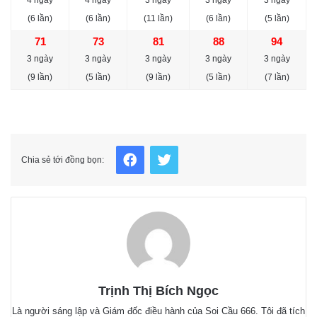
(6 lần)
(6 lần)
(11 lần)
(6 lần)
(5 lần)
71
73
81
88
94
3 ngày
3 ngày
3 ngày
3 ngày
3 ngày
(9 lần)
(5 lần)
(9 lần)
(5 lần)
(7 lần)
Facebook
Twitter
Chia sẻ tới đồng bọn:
Trịnh Thị Bích Ngọc
Là người sáng lập và Giám đốc điều hành của Soi Cầu 666. Tôi đã tích