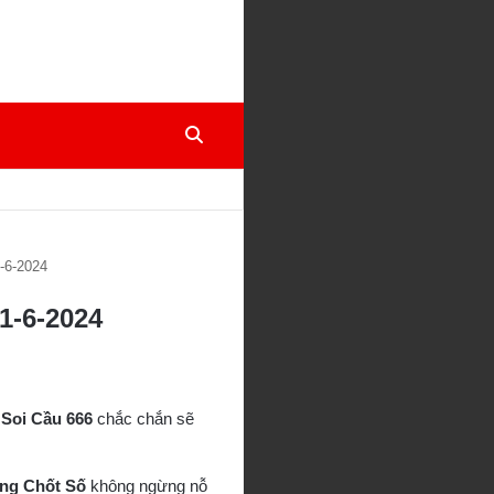
Thí
chủ
muốn
-6-2024
1-6-2024
tìm
gì?
i
Soi Cầu 666
chắc chắn sẽ
ng Chốt Số
không ngừng nỗ