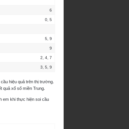
6
0, 5
5, 9
9
2, 4, 7
3, 5, 9
ầu hiệu quả trên thị trường.
ết quả xổ số miền Trung.
h em khi thực hiện soi cầu