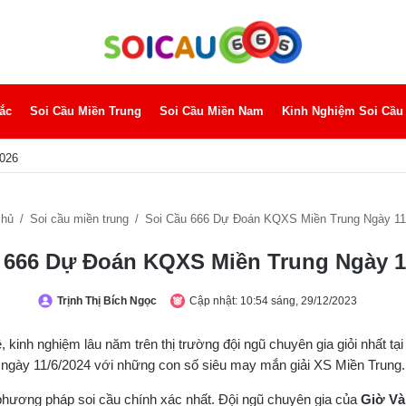
ắc
Soi Cầu Miền Trung
Soi Cầu Miền Nam
Kinh Nghiệm Soi Cầu
2026
chủ
/
Soi cầu miền trung
/
Soi Cầu 666 Dự Đoán KQXS Miền Trung Ngày 11
 666 Dự Đoán KQXS Miền Trung Ngày 1
Trịnh Thị Bích Ngọc
Cập nhật: 10:54 sáng, 29/12/2023
 kinh nghiệm lâu năm trên thị trường đội ngũ chuyên gia giỏi nhất tạ
ngày 11/6/2024 với những con số siêu may mắn giải XS Miền Trung.
 phương pháp soi cầu chính xác nhất. Đội ngũ chuyên gia của
Giờ Và