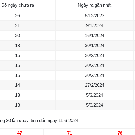
Số ngày chưa ra
Ngày ra gần nhất
26
5/12/2023
21
9/1/2024
20
16/1/2024
18
30/1/2024
15
20/2/2024
15
20/2/2024
15
20/2/2024
14
27/2/2024
13
5/3/2024
13
5/3/2024
ng 30 lần quay, tính đến ngày 11-6-2024
47
71
78