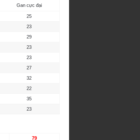
Gan cực đại
25
23
29
23
23
27
32
22
35
23
79