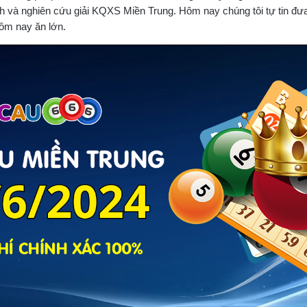
ch và nghiên cứu giải KQXS Miền Trung. Hôm nay chúng tôi tự tin đư
ôm nay ăn lớn.