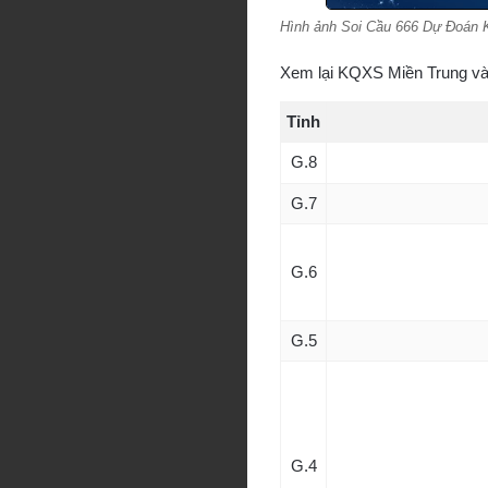
Hình ảnh Soi Cầu 666 Dự Đoán 
Xem lại KQXS Miền Trung và
Tỉnh
G.8
G.7
G.6
G.5
G.4