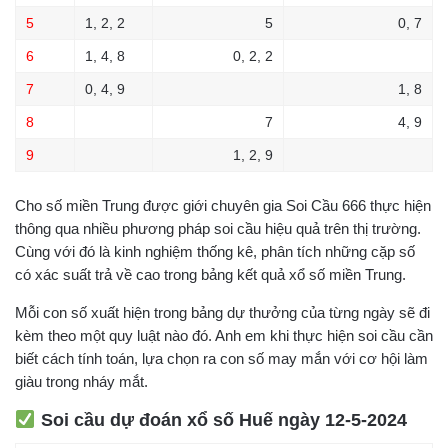
5
1, 2, 2
5
0, 7
6
1, 4, 8
0, 2, 2
7
0, 4, 9
1, 8
8
7
4, 9
9
1, 2, 9
Cho số miền Trung được giới chuyên gia Soi Cầu 666 thực hiện
thông qua nhiều phương pháp soi cầu hiệu quả trên thị trường.
Cùng với đó là kinh nghiệm thống kê, phân tích những cặp số
có xác suất trả về cao trong bảng kết quả xổ số miền Trung.
Mỗi con số xuất hiện trong bảng dự thưởng của từng ngày sẽ đi
kèm theo một quy luật nào đó. Anh em khi thực hiện soi cầu cần
biết cách tính toán, lựa chọn ra con số may mắn với cơ hội làm
giàu trong nháy mắt.
Soi cầu dự đoán xổ số Huế ngày 12-5-2024