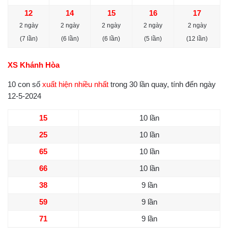
12
14
15
16
17
2 ngày
2 ngày
2 ngày
2 ngày
2 ngày
(7 lần)
(6 lần)
(6 lần)
(5 lần)
(12 lần)
XS Khánh Hòa
10 con số
xuất hiện nhiều nhất
trong 30 lần quay, tính đến ngày
12-5-2024
15
10 lần
25
10 lần
65
10 lần
66
10 lần
38
9 lần
59
9 lần
71
9 lần