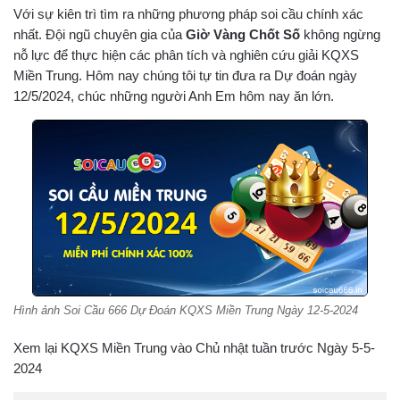
Với sự kiên trì tìm ra những phương pháp soi cầu chính xác
nhất. Đội ngũ chuyên gia của
Giờ Vàng Chốt Số
không ngừng
nỗ lực để thực hiện các phân tích và nghiên cứu giải KQXS
Miền Trung. Hôm nay chúng tôi tự tin đưa ra Dự đoán ngày
12/5/2024, chúc những người Anh Em hôm nay ăn lớn.
Hình ảnh Soi Cầu 666 Dự Đoán KQXS Miền Trung Ngày 12-5-2024
Xem lại KQXS Miền Trung vào Chủ nhật tuần trước Ngày 5-5-
2024