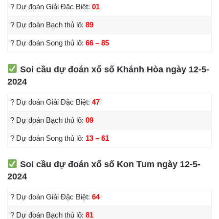
? Dự đoán Giải Đặc Biệt:
01
? Dự đoán Bạch thủ lô:
89
? Dự đoán Song thủ lô:
66 – 85
Soi cầu dự đoán xổ số Khánh Hòa ngày 12-5-
2024
? Dự đoán Giải Đặc Biệt:
47
? Dự đoán Bạch thủ lô:
09
? Dự đoán Song thủ lô:
13 – 61
Soi cầu dự đoán xổ số Kon Tum ngày 12-5-
2024
? Dự đoán Giải Đặc Biệt:
64
? Dự đoán Bạch thủ lô:
81