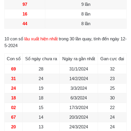
97
9 lần
16
8 lần
44
8 lần
10 con số
lâu xuất hiện nhất
trong 30 lần quay, tính đến ngày 12-
5-2024
Con số
Số ngày chưa ra
Ngày ra gần nhất
Gan cực đại
69
28
31/1/2024
32
31
24
14/2/2024
23
24
19
3/3/2024
25
18
18
6/3/2024
30
02
15
17/3/2024
22
67
14
20/3/2024
24
20
13
24/3/2024
24