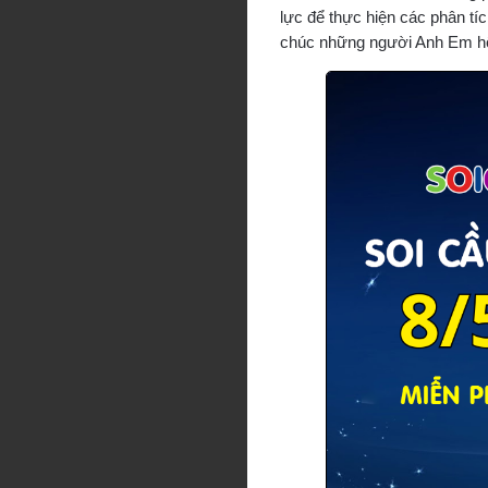
lực để thực hiện các phân tí
chúc những người Anh Em h