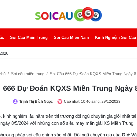
ắc
Soi Cầu Miền Trung
Soi Cầu Miền Nam
Kinh Nghiệm Soi Cầu
/2026
 chủ
/
Soi cầu miền trung
/
Soi Cầu 666 Dự Đoán KQXS Miền Trung Ngày 8
u 666 Dự Đoán KQXS Miền Trung Ngày 8
Trịnh Thị Bích Ngọc
Cập nhật: 10:40 sáng, 29/12/2023
 kinh nghiệm lâu năm trên thị trường đội ngũ chuyên gia giỏi nhất tạ
ngày 8/5/2024 với những con số siêu may mắn giải XS Miền Trung.
 phương pháp soi cầu chính xác nhất. Đội ngũ chuyên gia của
Giờ Và