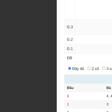
G.3
G.2
G.1
ĐB
Đầy đủ
2 số
3 s
Đầu
Đà
0
4, 
1
3