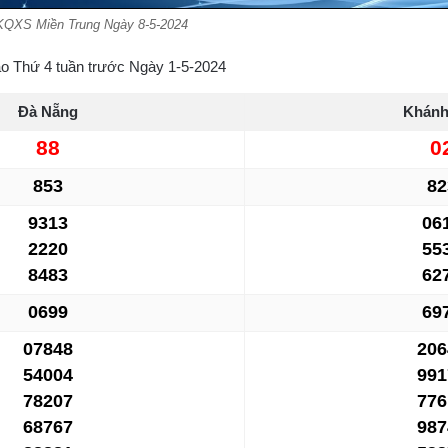
KQXS Miền Trung Ngày 8-5-2024
o Thứ 4 tuần trước Ngày 1-5-2024
Đà Nẵng
Khánh
88
0
853
82
9313
06
2220
55
8483
62
0699
69
07848
206
54004
991
78207
776
68767
987