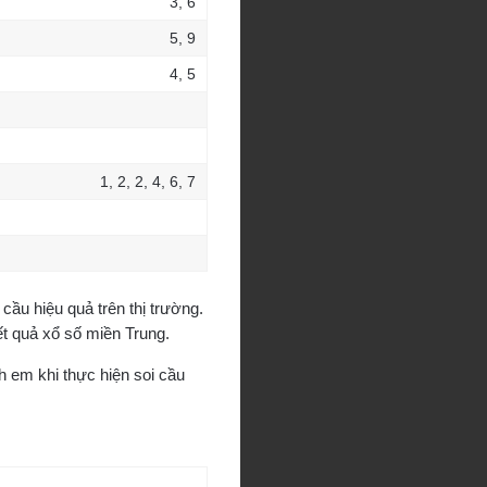
3, 6
5, 9
4, 5
1, 2, 2, 4, 6, 7
ầu hiệu quả trên thị trường.
ết quả xổ số miền Trung.
h em khi thực hiện soi cầu