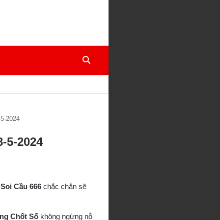
Thí
chủ
muốn
-5-2024
-5-2024
tìm
gì?
i
Soi Cầu 666
chắc chắn sẽ
ng Chốt Số
không ngừng nỗ