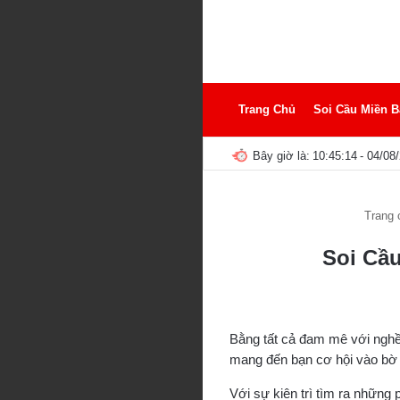
Trang Chủ
Soi Cầu Miền B
Bây giờ là:
10:45:15
- 04/08
Trang
Soi Cầ
Bằng tất cả đam mê với nghề,
mang đến bạn cơ hội vào bờ 
Với sự kiên trì tìm ra những