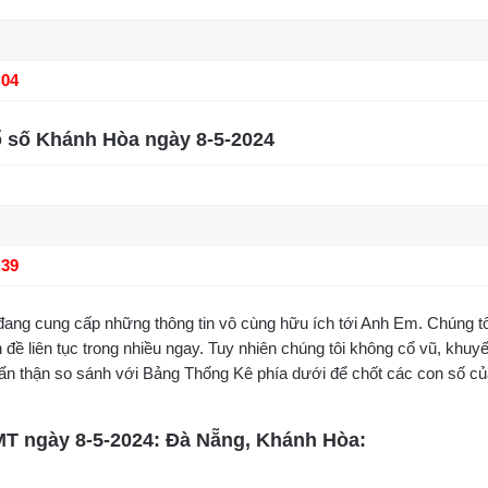
 04
 số Khánh Hòa ngày 8-5-2024
 39
ang cung cấp những thông tin vô cùng hữu ích tới Anh Em. Chúng tôi
n đề liên tục trong nhiều ngay. Tuy nhiên chúng tôi không cổ vũ, kh
 cẩn thận so sánh với Bảng Thống Kê phía dưới để chốt các con số c
MT ngày 8-5-2024: Đà Nẵng, Khánh Hòa: