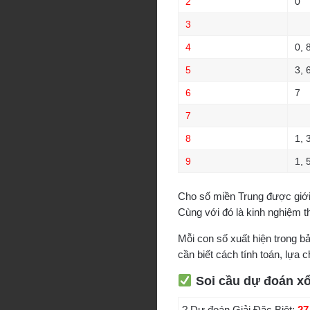
2
0
3
4
0, 
5
3, 
6
7
7
8
1, 
9
1, 
Cho số miền Trung được giới 
Cùng với đó là kinh nghiệm t
Mỗi con số xuất hiện trong b
cần biết cách tính toán, lựa
Soi cầu dự đoán xổ
? Dự đoán Giải Đặc Biệt:
27