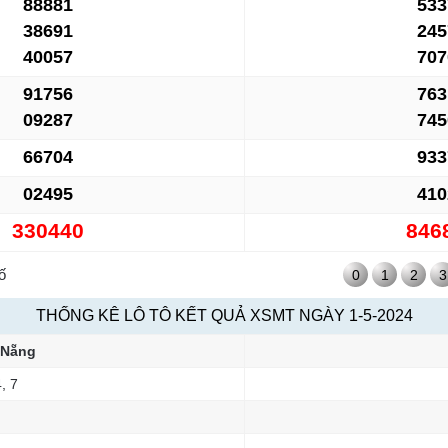
88881
533
38691
245
40057
707
91756
763
09287
745
66704
933
02495
410
330440
846
ố
0
1
2
3
THỐNG KÊ LÔ TÔ KẾT QUẢ XSMT NGÀY 1-5-2024
 Nẵng
4, 7