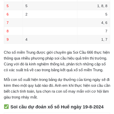
5
5
1, 8, 8
6
2
5
7
4, 6
8
7
9
4
1, 7
Cho số miền Trung được giới chuyên gia Soi Cầu 666 thực hiện
thông qua nhiều phương pháp soi cầu hiệu quả trên thị trường.
Cùng với đó là kinh nghiệm thống kê, phân tích những cặp số
có xác suất trả về cao trong bảng kết quả xổ số miền Trung.
Mỗi con số xuất hiện trong bảng dự thưởng của từng ngày sẽ đi
kèm theo một quy luật nào đó. Anh em khi thực hiện soi cầu cần
biết cách tính toán, lựa chọn ra con số may mắn với cơ hội làm
giàu trong nháy mắt.
Soi cầu dự đoán xổ số Huế ngày 19-8-2024