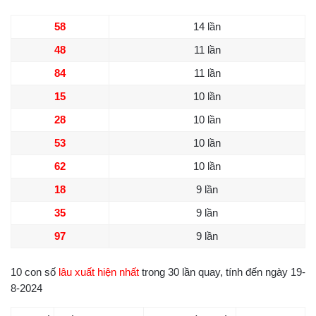
58
14 lần
48
11 lần
84
11 lần
15
10 lần
28
10 lần
53
10 lần
62
10 lần
18
9 lần
35
9 lần
97
9 lần
10 con số
lâu xuất hiện nhất
trong 30 lần quay, tính đến ngày 19-
8-2024