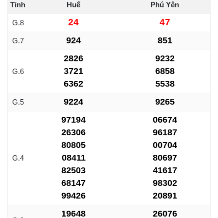
Tỉnh
Huế
Phú Yên
24
47
G.8
924
851
G.7
2826
9232
3721
6858
G.6
6362
5538
9224
9265
G.5
97194
06674
26306
96187
80805
00704
08411
80697
G.4
82503
41617
68147
98302
99426
20891
19648
26076