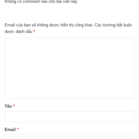
Không có comment nào cho bài viết này.
Email của bạn sẽ không được hiển thị công khai.
Các trường bắt buộc
được đánh dấu
*
B
ì
n
h
l
u
ậ
Tên
*
n
*
Email
*