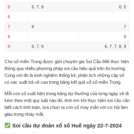
5
5, 7, 8
0, 5
6
7
8
7
8
0
9
6, 7, 9
6, 7, 7, 8, 9
Cho số miền Trung được giới chuyên gia Soi Cầu 666 thực hiện
thông qua nhiều phương pháp soi cầu hiệu quả trên thị trường.
Cùng với đó là kinh nghiệm thống kê, phân tích những cặp số
có xác suất trả về cao trong bảng kết quả xổ số miền Trung.
Mỗi con số xuất hiện trong bảng dự thưởng của từng ngày sẽ đi
kèm theo một quy luật nào đó. Anh em khi thực hiện soi cầu cần
biết cách tính toán, lựa chọn ra con số may mắn với cơ hội làm
giàu trong nháy mắt.
Soi cầu dự đoán xổ số Huế ngày 22-7-2024