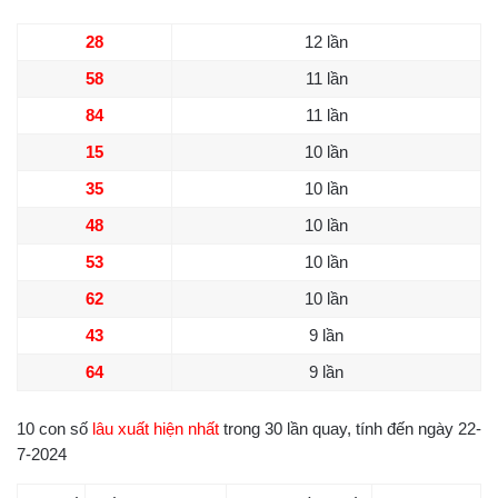
28
12 lần
58
11 lần
84
11 lần
15
10 lần
35
10 lần
48
10 lần
53
10 lần
62
10 lần
43
9 lần
64
9 lần
10 con số
lâu xuất hiện nhất
trong 30 lần quay, tính đến ngày 22-
7-2024