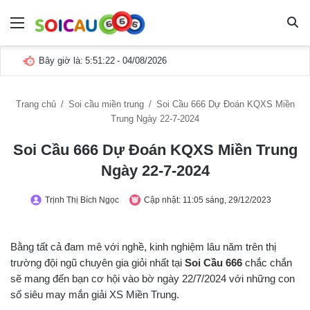
Menu
Th
ch
Bây giờ là:
5:51:23
- 04/08/2026
m
tì
Trang chủ
/
Soi cầu miền trung
/
Soi Cầu 666 Dự Đoán KQXS Miền
gì
Trung Ngày 22-7-2024
Soi Cầu 666 Dự Đoán KQXS Miền Trung
Ngày 22-7-2024
Trịnh Thị Bích Ngọc
Cập nhật: 11:05 sáng, 29/12/2023
Bằng tất cả đam mê với nghề, kinh nghiệm lâu năm trên thị
trường đội ngũ chuyên gia giỏi nhất tại
Soi Cầu 666
chắc chắn
sẽ mang đến bạn cơ hội vào bờ ngày 22/7/2024 với những con
số siêu may mắn giải XS Miền Trung.