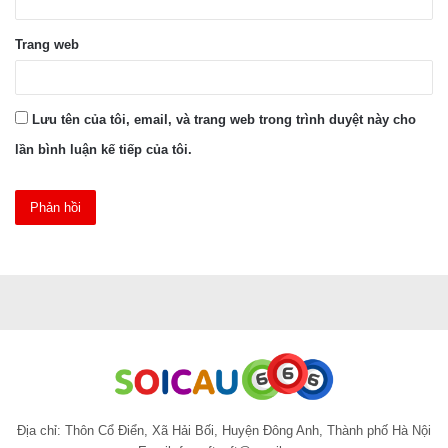
Trang web
Lưu tên của tôi, email, và trang web trong trình duyệt này cho
lần bình luận kế tiếp của tôi.
Địa chỉ: Thôn Cổ Điển, Xã Hải Bối, Huyện Đông Anh, Thành phố Hà Nội