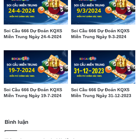
Soi Cầu 666 Dự Đoán KQXS
Soi Cầu 666 Dự Đoán KQXS
Miền Trung Ngày 24-4-2024
Miền Trung Ngày 9-3-2024
Soi Cầu 666 Dự Đoán KQXS
Soi Cầu 666 Dự Đoán KQXS
Miền Trung Ngày 19-7-2024
Miền Trung Ngày 31-12-2023
Bình luận